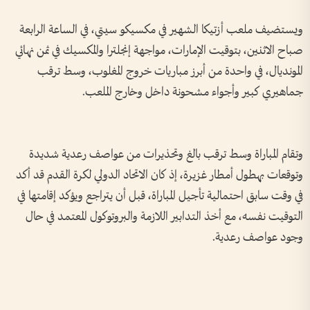
ويستضيف ملعب أزتيكا الشهير في مكسيكو سيتي، في الساعة الرابعة
صباح الاثنين، بتوقيت الإمارات، مواجهة إنجلترا والمكسيك في ثمن نهائي
المونديال، في واحدة من أبرز مباريات خروج المغلوب، وسط ترقب
جماهيري كبير وأجواء مشحونة داخل وخارج الملعب.
وتقام المباراة وسط ترقب بالغ وتحذيرات من عواصف رعدية شديدة
وتوقعات بهطول أمطار غزيرة، إذ كان الاتحاد الدولي لكرة القدم قد أكد
في وقت سابق احتمالية تأجيل المباراة، قبل أن يتراجع ويؤكد إقامتها في
التوقيت نفسه، مع أخذ التدابير اللازمة والبروتوكول المعتمد في حال
وجود عواصف رعدية.