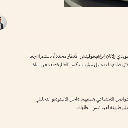
دي زلاتان إبراهيموفيتش الأنظار مجدداً، باستعراضهما
مهارات كرة القدم بطريقة عفوية ومختلفة خلال قيامهما بتحليل مباريات كأس العالم 2026 على قناة
واصل الاجتماعي يجمعهما داخل الاستوديو التحليلي
 على طريقة لعبة تنس الطاولة.