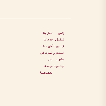
إكس
اتصل بنا
لينكدإن
خدماتنا
فيسبوك
أعلن معنا
انستغرام
اشترك في
يوتيوب
البيان
تيك توك
سياسة
الخصوصية