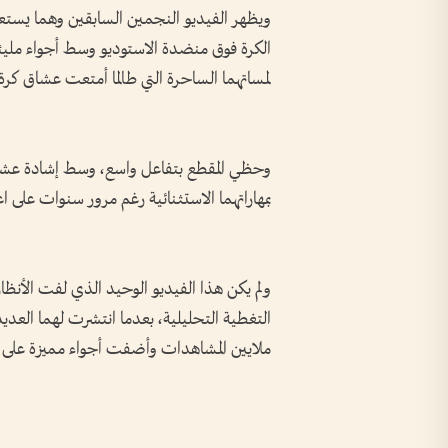
ويظهر الفيديو النجمين السابقين وهما يستعر
الكرة فوق منضدة الاستوديو وسط أجواء مليئة
لمساتهما الساحرة التي طالما أمتعت عشاق كرة 
وحظي المقطع بتفاعل واسع، وسط إشادة عشا
بمهاراتهما الاستثنائية رغم مرور سنوات على اع
التغطية التحليلية، بعدما انتشرت لهما العدي
ملايين المشاهدات وأضفت أجواء مميزة على ا