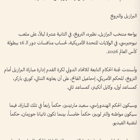
البرازيل والنرويج
يواجه منتخب البرازيل، نظيره، النرويج، في الثانية عشرة ليلاً، على ملعب
نيوجيرسي، في الولايات المتحدة الأمريكية، لحساب منافسات دور الـ 16 ببطولة
كأس العالم 2026.
وأسندت لجنة الحكام التابعة للاتحاد الدولي لكرة القدم إدارة مباراة البرازيل أمام
النرويج، للحكم الأمريكي، إسماعيل الفاتح، على أن يعاونه الثنائي، كوري باركر،
كمساعد أول، وكايل أتكينز، كمساعد ثاني.
وسيكون الحكم الهندوراسي، سعيد مارتينيز، حكماً رابعاً في تلك المباراة، فيما
سيكون مواطنه والتر لوبيز، حكماً خامساً، بينما تكون تاتيانا جوزمان، حكماً
لتقنية الفيديو.