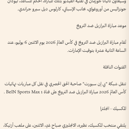
وسيعاون تاتيانا جوزمان في تقنية الفيديو بتلك المباراة، الحكم المساعد، ليودان
جونزاليس من أوروغواي، بجانب الإسباني، كارلوس ديل سيرو جراندي.
موعد مباراة البرازيل ضد النرويج
تُقام مباراة البرازيل ضد النرويج في كأس العالم 2026 يوم الاثنين 6 يوليو، عند
الساعة الثانية عشرة بتوقيت الإمارات.
القنوات الناقلة
تنقل شبكة "بي إن سبورت" صاحبة الحق الحصري في نقل كل مباريات نهائيات
كأس العالم 2026 مباراة البرازيل ضد النرويج على قناة BeIN Sports Max 1 .
المكسيك - انجلترا
يلتقي منتخب المكسيك، نظيره، الانجليزي صباح غدٍ، الاثنين، على ملعب أزتيكا،