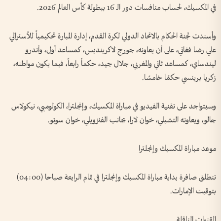
في المكسيك، لحساب منافسات دور الـ 16 ببطولة كأس العالم 2026.
وأسندت لجنة الحكام بالاتحاد الدولي لكرة القدم، إدارة المبارة تحكيمياً للأسترالي
علي رضا فغاني، على أن يعاونه، جورج لاكرينديس، كمساعد أول، وأندرو
ليندساي، كمساعد ثاني والمغربي، جلال جيد، حكماً رابعاً، فيما يكون مواطنه،
زكريا برينسي حكمًا خامسًا.
وسيتواجد على تقنية الفيديو في مباراة المكسيك، وإنجلترا، الكولومبي، نيكولاس
جالو، ويعاونه التشيلي، خوان لارا، بجانب الفنزويلي، خوان سوتو.
موعد مباراة المكسيك وإنجلترا
تنطلق صافرة بداية مباراة المكسيك وإنجلترا في تمام الرابعة صباحا (04:00)
بتوقيت الإمارات.
القنوات الناقلة