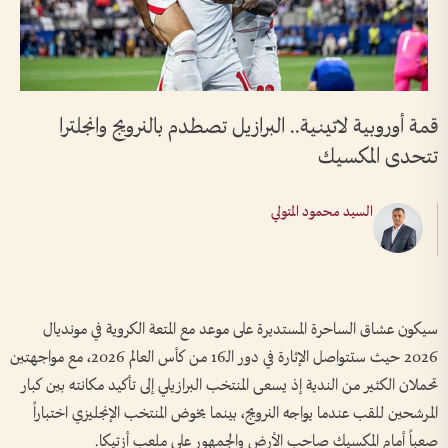
قمة أوروبية لاتينية.. البرازيل تصطدم بالنرويج وانجلترا
تتحدى المكسيك
السيد محمود المتولي
سيكون عشاق الساحرة المستديرة على موعد مع المتعة الكروية في مونديال
2026 حيث ستتواصل الإثارة في دور الـ16 من كأس العالم 2026، مع مواجهتين
تحملان الكثير من الندية إذ يسعى المنتخب البرازيلي إلى تأكيد مكانته بين كبار
المرشحين للقب عندما يواجه النرويج، بينما يخوض المنتخب الإنجليزي اختباراً
صعباً أمام المكسيك صاحب الأرض والجمهور على ملعب أزتيكا.