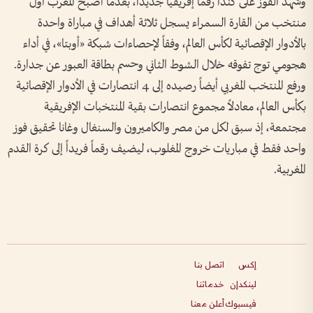
وشهد الفوز على كندا رقماً إفريقياً جديداً، بعدما أصبح المغرب أول
منتخب من القارة السمراء يسجل ثلاثة أهداف في مباراة واحدة
بالأدوار الإقصائية لكأس العالم، وفقاً لإحصاءات شبكة «أوبتا»، في أداء
هجومي توج تفوقه خلال الشوط الثاني وحسم بطاقة العبور عن جدارة.
ورفع المنتخب المغربي أيضاً رصيده إلى 4 انتصارات في الأدوار الإقصائية
بكأس العالم، معادلاً مجموع انتصارات بقية المنتخبات الإفريقية
مجتمعة، إذ سبق لكل من مصر والكاميرون والسنغال وغانا تحقيق فوز
واحد فقط في مباريات خروج المغلوب، ليضيف رقماً فريداً إلى كرة القدم
المغربية.
إكس
اتصل بنا
لينكدإن
خدماتنا
فيسبوك
أعلن معنا