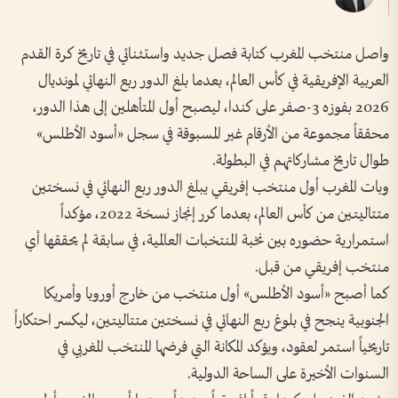
واصل منتخب المغرب كتابة فصل جديد واستثنائي في تاريخ كرة القدم
العربية الإفريقية في كأس العالم، بعدما بلغ الدور ربع النهائي لمونديال
2026 بفوزه 3-صفر على كندا، ليصبح أول المتأهلين إلى هذا الدور،
محققاً مجموعة من الأرقام غير المسبوقة في سجل «أسود الأطلس»
طوال تاريخ مشاركاتهم في البطولة.
وبات المغرب أول منتخب إفريقي يبلغ الدور ربع النهائي في نسختين
متتاليتين من كأس العالم، بعدما كرر إنجاز نسخة 2022، مؤكداً
استمرارية حضوره بين نخبة المنتخبات العالمية، في سابقة لم يحققها أي
منتخب إفريقي من قبل.
كما أصبح «أسود الأطلس» أول منتخب من خارج أوروبا وأمريكا
الجنوبية ينجح في بلوغ ربع النهائي في نسختين متتاليتين، ليكسر احتكاراً
تاريخياً استمر لعقود، ويؤكد المكانة التي فرضها المنتخب المغربي في
السنوات الأخيرة على الساحة الدولية.