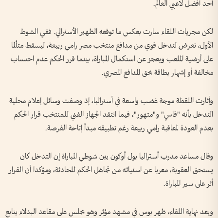
أحد أفضل لاعبي العالم.
لكن مجريات اللقاء سارت بعكس ما توقعه الظهير الأسترالي. ففي الشوط
الأول، تعرض لتدخل قوي من مدافع منتخب مصر رامي ربيعة، ليسقط متألما
على أرضية الملعب ويعجز عن استكمال المباراة، بينما قرر الحكم عدم احتساب
مخالفة أو إشهار بطاقة بحق المدافع المصري.
وأثارت اللقطة موجة غضب واسعة في أستراليا، إذ وصفت وسائل إعلام محلية
التدخل بأنه "قاسٍ" و"متهور"، فيما انتقد الجهاز الفني للمنتخب قرار الحكم
بعدم العودة لمعاقبة رامي ربيعة رغم تطبيقه مبدأ إتاحة الفرصة.
وقال مساعد مدرب أستراليا بول أوكون بين شوطي المباراة إن التدخل كان
يستحق العقوبة، معربا عن استيائه من تجاهل الحكم للحادثة، ومؤكدا أن القرار
أثر على سير المباراة.
وبعد نهاية اللقاء، ظهر بوس في مشهد مؤثر وهو يجلس على مقاعد البدلاء يتابع