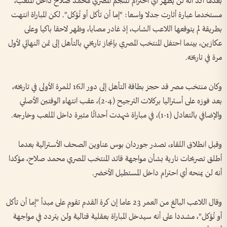
بعدما أكد أنه لن يُظهر أي احترام للنجم المصري محمد صلاح داخل الملعب،
مستخدما عبارة أثارت جدلا واسعا: "إما أن تأكل أو تُؤكل". لكن المباراة انتهت
بطريقة لم يتوقعها اللاعب الشاب، إذ غادر مصابا، وظهر لاحقا باكيا وعلى
عكازين، بينما احتفل المنتخب المصري بإنجاز تاريخي بالتأهل إلى ثمن النهائي لأول
مرة في تاريخه.
وكان منتخب مصر قد حجز بطاقة التأهل إلى دور الـ16 للمرة الأولى في تاريخه،
بعد فوزه على أستراليا بركلات الترجيح (4-2)، عقب انتهاء الوقتين الأصلي
والإضافي بالتعادل (1-1)، في مباراة شهدت أحداثًا مثيرة داخل الملعب وخارجه.
وقبل انطلاق اللقاء، تصدر جوردان بوس عناوين الصحف الأسترالية بعدما
أطلق تصريحات نارية بشأن مواجهة قائد المنتخب المصري محمد صلاح، مؤكدا
أنه لن يمنحه أي احترام داخل المستطيل الأخضر.
وقال اللاعب البالغ من العمر 23 عاما إن كرة القدم تقوم على مبدأ "إما أن تأكل
أو تُؤكل"، مشددا على أنه سيدخل المباراة بعقلية قتالية ولن يتردد في مواجهة