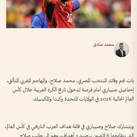
محمد صادق
بات نجم وقائد المنتخب المصري، محمد صلاح، والمهاجم المغربي المتألق،
إسماعيل صيباري أمام فرصة لدخول تاريخ الكرة العربية خلال كأس
العالم الحالية 2026 في الولايات المتحدة وكندا والمكسيك.
ويتشارك صلاح وصيباري في قائمة هداف العرب التاريخي في كأس العالم،
التي يتقاسمها 6 لاعبين برصيد 3 أهداف، وهم إلى جانب صلاح