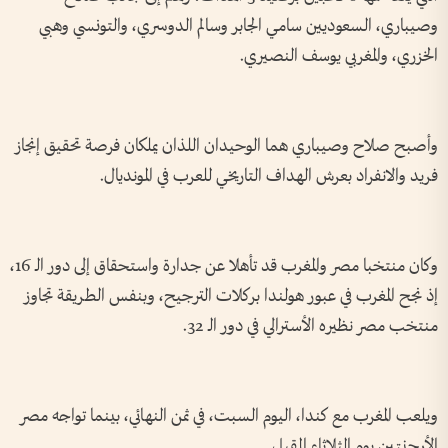
وصيباري، السعوديين سامي الجابر وسالم الدوسري، والتونسي وهبي
الخزري، والمغربي يوسف النصيري.
وأصبح صلاح وصيباري هما الوحيدان اللذان يملكان فرصة تحقيق إنجاز
فريد والانفراد بعرش الهداف التاريخي للعرب في المونديال.
وكان منتخبا مصر والمغرب قد تأهلا عن جدارة واستحقاق إلى دور الـ 16،
إذ نجح المغرب في عبور هولندا بركلات الترجيح، وبنفس الطريقة تجاوز
منتخب مصر نظيره الأسترالي في دور الـ 32.
ويلعب المغرب مع كندا، اليوم السبت، في ثمن النهائي، بينما تواجه مصر
الأرجنتين يوم الثلاثاء المقبل.