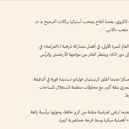
نجح منتخب مصر في كتابة صفحة جديدة في تاريخه الكروي، بعدما أطاح بمنتخب أستراليا بركلات الترجيح 4-2،
عالم للمرة الأولى، في أفضل مشاركة تاريخية لـ«الفراعنة» في
المونديال، ليرافق المغرب كثاني منتخب عربي يتأهل إلى دور الـ16، وينتظر الفائز من مواجهة الأرجنتين والرأس
 مبكرًا عندما أطلق كريستيان فولباتو تسديدة قوية في الدقيقة
لمصري بثقة أكبر، مع محاولات منظمة لاستغلال المساحات
ط.
تح إمام عاشور التسجيل لمصر في الدقيقة 13، بعدما ارتقى لعرضية متقنة من كريم حافظ، وحولها برأسية رائعة
اعنة» أفضلية مبكرة وسط فرحة جماهيرية كبيرة.