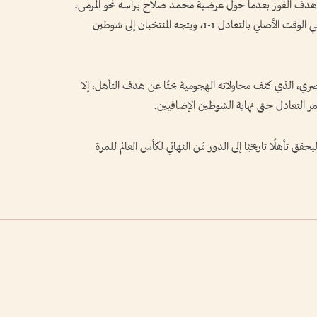
 هدف الفوز بعدما حول عرضية محمد صلاح برأسه نحو المرمى،
لكن الحارس باتريك تصدى للمحاولة ببراعة، لينتهي الوقت الأصلي بالتعادل 1-1، ويتجه المنتخبان إلى شوطين
ي، الذي كثف محاولاته الهجومية بحثًا عن هدف التأهل، إلا
ر التعادل حتى نهاية الشوطين الإضافيين.
م منتخب مصر ركلات الترجيح بنتيجة 4-2، ليحقق تأهلًا تاريخيًا إلى الدور ثمن النهائي لكأس العالم للمرة