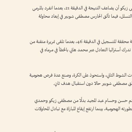
وزاد الهدف من ثقة المنتخب المصري، وكاد مصطفى زيكو أن يضاعف النتيجة في الدقيقة 21، بعدما انفرد بالمرمى
ة التسلل، فيما تألق الحارس مصطفى شوبير في إبعاد محاولة
ومع انطلاق الشوط الثاني، أهدر عمر مرموش فرصة محققة للتسجيل في الدقيقة 46، بعدما تلقى تمريرة متقنة من
تدرك أستراليا التعادل عبر محمد هاني بالخطأ في مرماه في
ات الشوط الثاني، واستحوذ على الكرة، وصنع عدة فرص هجومية
تألق مصطفى شوبير حالا دون استقبال هدف ثانٍ.
يثم حسن وحسام عبد المجيد بدلًا من مصطفى زيكو وحمدي
رته الهجومية، بينما ارتفع إيقاع المباراة مع تبادل المحاولات