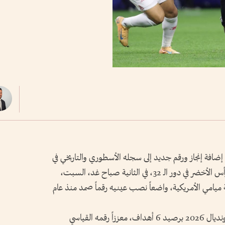
إضافة إنجاز ورقم جديد إلى سجله الأسطوري والتاريخي في
كأس العالم، عندما يقود منتخب بلاده أمام الرأس الأخضر في دور الـ 32، في الثانية صباح غد، السبت،
ميامي الأمريكية، واضعاً نصب عينيه رقماً صمد منذ عام
ويدخل ميسي المواجهة متصدراً قائمة هدافي مونديال 2026 برصيد 6 أهداف، معززاً رقمه القياسي