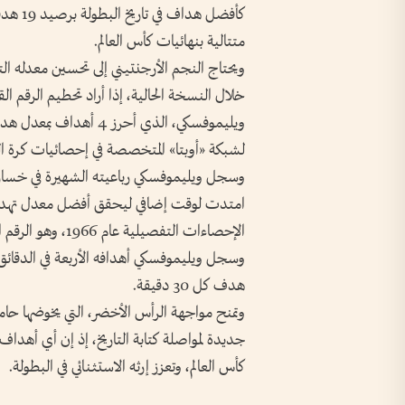
متتالية بنهائيات كأس العالم.
خلال النسخة الحالية، إذا أراد تحطيم الرقم ا
لشبكة «أوبتا» المتخصصة في إحصائيات كرة ال
امتدت لوقت إضافي ليحقق أفضل معدل تهديفي
الإحصاءات التفصيلية عام 1966، وهو الرقم الذي ظل صامداً أمام أجيال متعاقبة من الهدافين.
هدف كل 30 دقيقة.
وتمنح مواجهة الرأس الأخضر، التي يخوضها ح
جديدة لمواصلة كتابة التاريخ، إذ إن أي أهداف
كأس العالم، وتعزز إرثه الاستثنائي في البطولة.