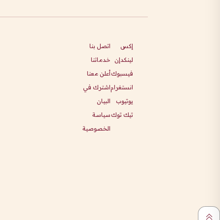
إكس
اتصل بنا
لينكدإن
خدماتنا
فيسبوك
أعلن معنا
انستغرام
اشترك في
يوتيوب
البيان
تيك توك
سياسة
الخصوصية