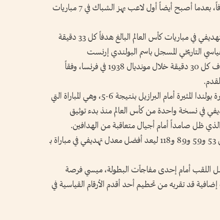
كأفضل هداف في تاريخ البطولة برصيد 19 هدفاً، بعدما أصبح أيضاً أول لاعب يهز الشباك في 7 مباريات
ويحتاج النجم الأرجنتيني إلى تحسين معدله التهديفي في مباريات كأس العالم البالغ هدفاً كل 33 دقيقة
لقياسي التاريخي المسجل باسم البولندي إرنست
ويليموفسكي، الذي أحرز 4 أهداف بمعدل هدف كل 30 دقيقة خلال مونديال 1938 في فرنسا، وفقاً
قدم.
وسجل ويليموفسكي رباعيته الشهيرة في خسارة بولندا المثيرة أمام البرازيل بنتيجة 6-5، وهي المباراة التي
 في نسخة واحدة من كأس العالم منذ بدء توثيق
وسجل ويليموفسكي أهدافه الأربعة في الدقائق 53 و59 و89 و118 ليعد أفضل معدل تهديفي في مباراة بـ
امل اللقب أمام إحدى مفاجآت البطولة، ميسي فرصة
 إضافية قد تقربه من تحطيم أحد أقدم الأرقام القياسية في