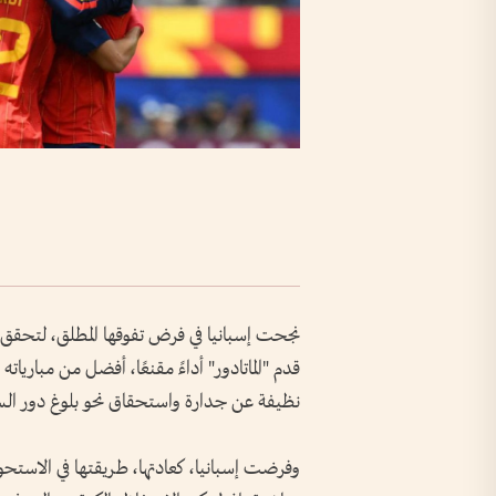
قدم "الماتادور" أداءً مقنعًا، أفضل من مبارياته
نظيفة عن جدارة واستحقاق نحو بلوغ دور ال
وفرضت إسبانيا، كعادتها، طريقتها في الاستح