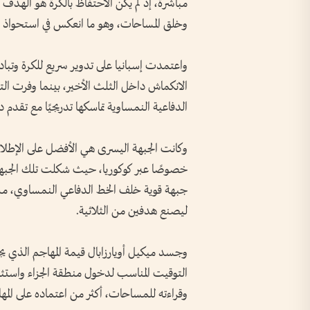
مباشرة، إذ لم يكن الاحتفاظ بالكرة هو الهدف
وخلق المساحات، وهو ما انعكس في استحواذ بلغ 65%، و22 تسديدة، وعشر محاولات بين الق
واعتمدت إسبانيا على تدوير سريع للكرة وتبادل
الانكماش داخل الثلث الأخير، بينما وفرت الت
الدفاعية النمساوية تماسكها تدريجيًا مع تقدم دق
وكانت الجبهة اليسرى هي الأفضل على الإطلاق،
خصوصًا عبر كوكوريا، حيث شكلت تلك الجبهة السل
جبهة قوية خلف الخط الدفاعي النمساوي، مستف
ليصنع هدفين من الثلاثية.
وجسد ميكيل أويارزابال قيمة المهاجم الذي يج
التوقيت المناسب لدخول منطقة الجزاء واستث
وقراءته للمساحات، أكثر من اعتماده على المها