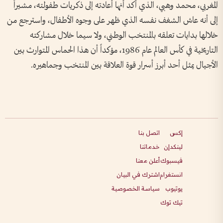
المغربي، محمد وهبي، الذي أكد أنها أعادته إلى ذكريات طفولته، مشيراً
إلى أنه عاش الشغف نفسه الذي ظهر على وجوه الأطفال، واسترجع من
خلالها بدايات تعلقه بالمنتخب الوطني، ولا سيما خلال مشاركته
التاريخية في كأس العالم عام 1986، مؤكداً أن هذا الحماس المتوارث بين
الأجيال يمثل أحد أبرز أسرار قوة العلاقة بين المنتخب وجماهيره.
إكس
اتصل بنا
لينكدإن
خدماتنا
فيسبوك
أعلن معنا
انستغرام
اشترك في البيان
يوتيوب
سياسة الخصوصية
تيك توك