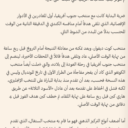
ضربة البداية كانت مع منتخب جنوب أفريقيا، أول المغادرين في الأدوار
الإقصائية، الذي تلقى هدفاً أمام منافسه الكندي في الدقيقة الثانية من الوقت
المحتسب بدلاً عن المبدد من الشوط الثاني.
منتخب كوت ديفوار، وبعد تمكنه من معادلة النتيجة أمام النرويج قبل ربع ساعة
من نهاية الوقت الأصلي، عاد وتلقى هدفاً قاتلاً في اللحظات الأخيرة، لينضم إلى
منتخب جنوب أفريقيا في رحلة العودة إلى بلاده، والتي شملت أيضاً منتخب
الكونغو الذي كاد أن يفجر مفاجأة من الطراز الأول في تاريخ المونديال وليس في
هذه النسخة فحسب، بعد أن تقدم منذ بداية المباراة على المنتخب الإنجليزي،
لكنه فشل في الحفاظ على تقدمه بعد أن عادل «الأسود الثلاثة» عن طريق
هاري كين قبل ربع ساعة على نهاية اللقاء، ثم خطف كين هدف الفوز قبل 4
دقائق من نهاية الوقت الأصلي.
أما أضعف أنواع التركيز الذهني فهو ما قام به منتخب السنغال، الذي تقدم