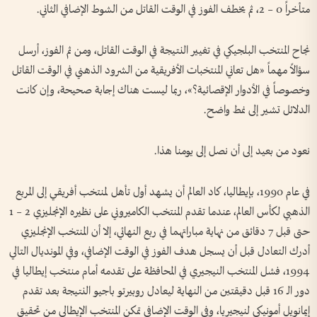
متأخراً 0 – 2، ثم يخطف الفوز في الوقت القاتل من الشوط الإضافي الثاني.
نجاح المنتخب البلجيكي في تغيير النتيجة في الوقت القاتل، ومن ثم الفوز، أرسل
سؤالاً مهماً «هل تعاني المنتخبات الأفريقية من الشرود الذهني في الوقت القاتل
وخصوصاً في الأدوار الإقصائية؟»، ربما ليست هناك إجابة صحيحة، وإن كانت
الدلائل تشير إلى نمط واضح.
نعود من بعيد إلى أن نصل إلى يومنا هذا.
في عام 1990، بإيطاليا، كاد العالم أن يشهد أول تأهل لمنتخب أفريقي إلى المربع
الذهبي لكأس العالم، عندما تقدم المنتخب الكاميروني على نظيره الإنجليزي 2 – 1
حتى قبل 7 دقائق من نهاية مباراتهما في ربع النهائي، إلا أن المنتخب الإنجليزي
أدرك التعادل قبل أن يسجل هدف الفوز في الوقت الإضافي، وفي المونديال التالي
1994، فشل المنتخب النيجيري في المحافظة على تقدمه أمام منتخب إيطاليا في
دور الـ 16 قبل دقيقتين من النهاية ليعادل روبيرتو باجيو النتيجة بعد تقدم
إيمانويل أمونيكي لنيجيريا، وفي الوقت الإضافي تمكن المنتخب الإيطالي من تحقيق