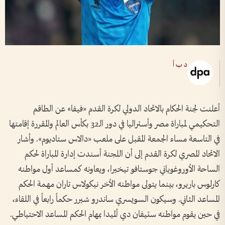
د ب أ
أعلنت لجنة الحكام بالاتحاد الدولي لكرة القدم «فيفا» عن الطاقم
التحكيمي لمباراة مصر وأستراليا في دور الـ32 بكأس العالم والمقررة إقامتها
في التاسعة مساء الجمعة المقبل على ملعب «دالاس ستاديوم». وأشار
الاتحاد المصري لكرة القدم إلى أن اللجنة أسندت إدارة المباراة لحكم
الساحة الأوروغوياني جوستافو تيخيرا، ويعاونه كمساعد أول مواطنه
كارلوس باريرو، بينما يتولى مواطنه الأخر نيكولاس تاران مهمة الحكم
المساعد الثاني. وسيكون السويسري ساندرو شيرر حكماً رابعاً في اللقاء،
في حين يقوم مواطنه ستيفان دي ألميدا بمهام الحكم المساعد الاحتياطي.