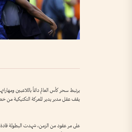
يرتبط سحر كأس العالم دائماً باللاعبين ومهار
يقف عقل مدبر يدير المعركة التكتيكية من خط
على مر عقود من الزمن، شهدت البطولة قاد