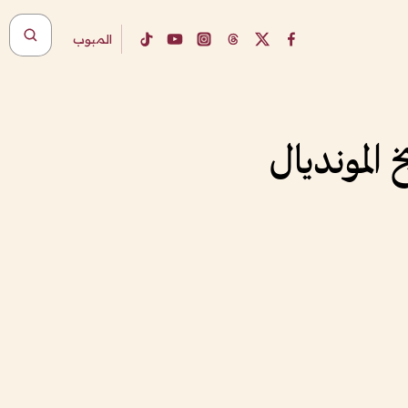
المبوب
 المونديال