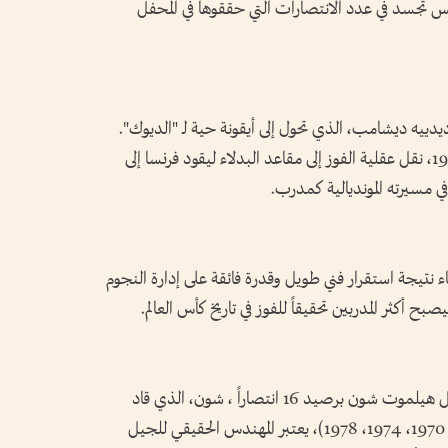
 تجسد في عدد الانتصارات التي حققوها في المحفل
 ديدييه ديشامب، الذي تحول إلى أيقونة حية لـ "الديوك".
ديشامب، الذي تذوق طعم المجد لاعباً في 1998، نقل عقلية الفوز إلى مقاعد البدلاء ليقود فرنسا إلى
ء نتيجة استقرار فني طويل وقدرة فائقة على إدارة النجوم
 أكثر المدربين تحقيقاً للفوز في تاريخ كأس العالم.
في المرتبة الثانية، يأتي عراب الكرة الألمانية الراحل هيلموت شون برصيد 16 انتصاراً ، شون، الذي قاد
الماكينات الألمانية في أربع نسخ متتالية (1966، 1970، 1974، 1978)، يعتبر المهندس الحقيقي للجيل