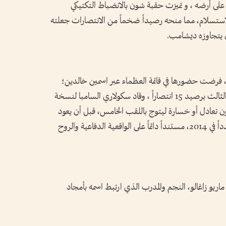
لذهبي لألمانيا الغربية، حيث توج بلقب 1974 على أرضه ، و تميزت حقبة شون بالانضباط التكتيكي
لاستسلام، مما منحه رصيداً ضخماً من الانتصارات جعلته
 يتجاوزه ديشامب.
تاريخ، فرضت حضورها في قائمة العظماء عبر اسمين خالدين؛
أولهما لويز فيليبي سكولاري الذي يحتل المركز الثالث برصيد 15 انتصاراً ، وقاد سكولاري السامبا لنسخة
متتالية دون تعادل أو خسارة ليتوج باللقب الخامس، قبل أن يعود
ليقود البرتغال لربع نهائي 2006 والبرازيل مجدداً في 2014، مستنداً دائماً على الواقعية الدفاعية والروح
 ماريو زاغالو، النجم والمدرب الذي ارتبط اسمه بأمجاد