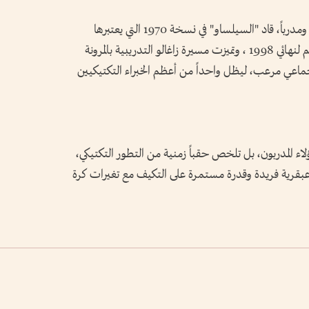
زاغالو، الذي يعد أول من فاز بكأس العالم لاعباً ومدرباً، قاد "السيلساو" في نسخة 1970 التي يعتبرها
الكثيرون الأفضل في تاريخ اللعبة، وعاد ليقودهم لنهائي 1998 ، وتميزت مسيرة زاغالو التدريبية بالمرونة
ماعي مرعب، ليظل واحداً من أعظم الخبراء التكتيكيين
لاء المدربون، بل تلخص حقباً زمنية من التطور التكتيكي،
 عبقرية فريدة وقدرة مستمرة على التكيف مع تغيرات كرة