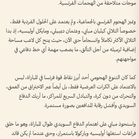
موجات متلاحقة من الهجمات الفرنسية.
وتميز الهجوم الفرنسي بالجماعية، ولم يعتمد على الحلول الفردية فقط،
خصوصاً الثلاثي كيليان مبابي، وعثمان ديمبيلي، ومايكل أوليسيه، إذ بدا
الثلاثي الأكثر تكاملاً وانسجاماً حتى الآن، حيث يمنح كل لاعب مساحة
إضافية لزميله من أجل التألق، ما يصعب مهمة أي خط دفاعي في
مواجهتهم.
كما كان التنوع الهجومي أحد أبرز نقاط قوة فرنسا في المباراة، ليس
بالاعتماد على الكرات العرضية فقط، بل أيضاً عبر الاختراق من العمق،
والتحرك من دون كرة، والتبادل السريع للمراكز، ما أربك الدفاع
السويدي وأفشل رقابة المدافعين بصورة مستمرة.
واستحوذ مبابي على اهتمام الدفاع السويدي طوال المباراة، وهو ما خلق
فراغات استغلها أوليسيه وباركولا باستمرار، وحتى عندما لم يكن قائد