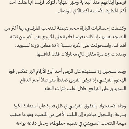
فرضوا إيقاعهم منذ البداية وحتى النهاية، لتؤكد فرنسا أنها تمتلك أحد
أكثر الخطوط الأمامية اكتمالاً في المونديال.
وكشفت إحصائيات المباراة حجم هيمنة المنتخب الفرنسي، ربما أكثر من
النتيجة نفسها، إذ كانت فرنسا قادرة على الخروج بفوز أكبر من ثلاثة
أهداف، واستحوذت على الكرة بنسبة 61% مقابل 39% للسويد،
وسددت 25 مرة مقابل ثماني محاولات فقط لمنافسها.
ويعد تسجيل 13 تسديدة على المرمى أحد أبرز الأرقام التي تعكس قوة
الهجوم الفرنسي، إذ فرض الفريق ضغطاً متواصلاً أجبر الدفاع
السويدي على التراجع خلال أغلب فترات اللقاء.
وجاء الاستحواذ والتفوق الفرنسي في ظل قدرة على استعادة الكرة
بسرعة، والتحول مباشرة إلى الثلث الأخير من الملعب، وهو ما صعّب
مهمة المنتخب السويدي في تنظيم خطوطه، وجعل دفاعه يواجه