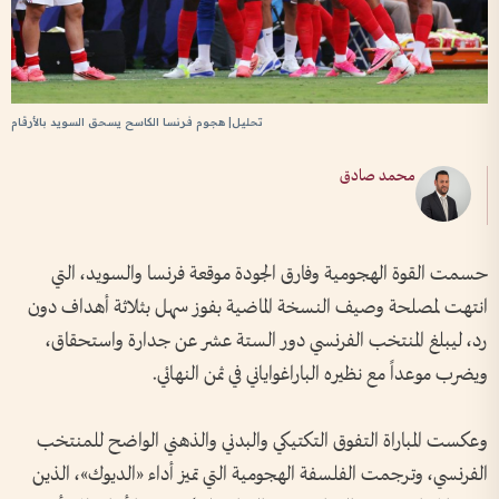
تحليل| هجوم فرنسا الكاسح يسحق السويد بالأرقام
محمد صادق
حسمت القوة الهجومية وفارق الجودة موقعة فرنسا والسويد، التي
انتهت لمصلحة وصيف النسخة الماضية بفوز سهل بثلاثة أهداف دون
رد، ليبلغ المنتخب الفرنسي دور الستة عشر عن جدارة واستحقاق،
ويضرب موعداً مع نظيره الباراغواياني في ثمن النهائي.
وعكست المباراة التفوق التكتيكي والبدني والذهني الواضح للمنتخب
الفرنسي، وترجمت الفلسفة الهجومية التي تميز أداء «الديوك»، الذين