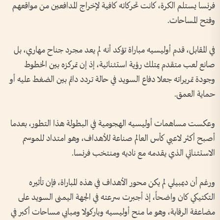
فرنسا يستلم الكرة، كانت تحركاته كافية لإخراج المدافعين من مواقعهم
وفتح المساحات.
في المقابل، قدم أوليسيه مباراة تؤكد أنه لم يعد مجرد جناح مهاري، بل
صانع لعب متقدم يمتلك رؤية استثنائية، إذ إن تمركزه بين الخطوط
وجودة تمريراته جعلا دفاع السويد في حالة تردد دائم بين الضغط عليه أو
حماية العمق.
وعكست مساهمات أوليسيه الهجومية في البطولة هذا التطور، بعدما
أصبح أكثر لاعبي كأس العالم صناعة للأهداف، وهو امتداد للموسم
الاستثنائي الذي يقدمه مع ناديه ومنتخب فرنسا.
ورغم أن ديمبيلي لم يكن محور الأهداف في هذه المباراة، فإن تأثيره
التكتيكي كان واضحاً، إذ أجبرت سرعته في الجهة اليمنى السويد على
مضاعفة الرقابة، وهو ما منح أوليسيه وباركولا ومبابي مساحات أكبر في