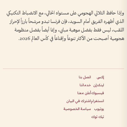
وإذا حافظ الثلاثي الهجومي على مستواه الحالي، مع الانضباط التكتيكي
الذي أظهره الفريق أمام السويد، فإن فرنسا تبدو مرشحاً بارزاً لإحراز
اللقب، ليس فقط بفضل موهبة مبابي، وإنما أيضاً بفضل منظومة
هجومية أصبحت من الأكثر تنوعاً وإقناعاً في كأس العالم 2026.
إكس
اتصل بنا
لينكدإن
خدماتنا
فيسبوك
أعلن معنا
انستغرام
اشترك في البيان
يوتيوب
سياسة الخصوصية
تيك توك