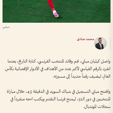
مبابي
محمد صادق
واصل كيليان مبابي، نجم وقائد المنتخب الفرنسي، كتابة التاريخ، بعدما
انفرد بالرقم القياسي لأكبر عدد من الأهداف في الأدوار الإقصائية بكأس
العالم، ليضيف رقماً جديداً إلى مسيرته.
وافتتح مبابي التسجيل في شباك السويد في الدقيقة 45، خلال مباراة
المنتخبين في دور الـ32، ليمنح فرنسا التقدم ويكتب اسمه منفرداً في
سجلات المونديال.