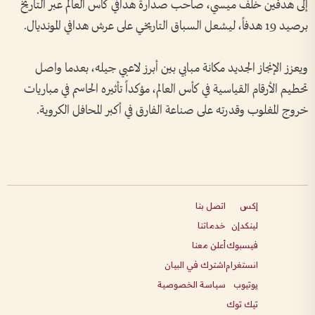
إلى هدفين خلف ميسي، صاحب صدارة هدافي كأس العالم عبر التاريخ
برصيد 19 هدفاً، ليشعل السباق التاريخي على عرش هدافي المونديال.
ويعزز الإنجاز الجديد مكانة مبابي بين أبرز لاعبي جيله، بعدما واصل
تحطيم الأرقام القياسية في كأس العالم، مؤكداً تأثيره الحاسم في مباريات
خروج المغلوب وقدرته على صناعة الفارق في أكبر المحافل الكروية.
إكس
اتصل بنا
لينكدإن
خدماتنا
فيسبوك
أعلن معنا
انستغرام
اشترك في البيان
يوتيوب
سياسة الخصوصية
تيك توك