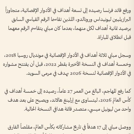
ورفع قائد فرنسا رصيده إلى تسعة أهداف في الأدوار الإقصائية، متجاوزاً
البرازيليين ليونيداس ورونالدو، اللذين تقاسما الرقم القياسي السابق
برصيد ثمانية أهداف لكل منهما، بعدما كان مبابي يتقاسم الرقم معهما
قبل انطلاق المباراة.
وسجل مبابي ثلاثة أهداف في الأدوار الإقصائية في مونديال روسيا 2018،
وخمسة أهداف في النسخة الأخيرة بقطر 2022، قبل أن يفتتح مشواره
في الأدوار الإقصائية لنسخة 2026 بهدف في مرمى السويد.
كما رفع المهاجم، البالغ من العمر 27 عاماً، رصيده إلى خمسة أهداف في
كأس العالم 2026، ليتساوى مع إرلينغ هالاند، ويصبح على بعد هدف
واحد من ليونيل ميسي، متصدر قائمة هدافي النسخة الحالية.
ووصل مبابي إلى 17 هدفاً في تاريخ مشاركاته بكأس العالم، مقلصاً الفارق