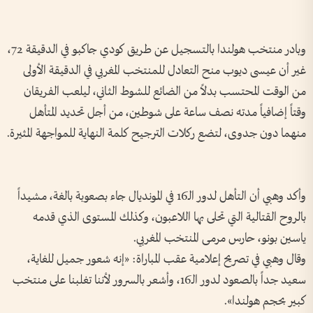
وبادر منتخب هولندا بالتسجيل عن طريق كودي جاكبو في الدقيقة 72،
غير أن عيسى ديوب منح التعادل للمنتخب المغربي في الدقيقة الأولى
من الوقت المحتسب بدلاً من الضائع للشوط الثاني، ليلعب الفريقان
وقتاً إضافياً مدته نصف ساعة على شوطين، من أجل تحديد المتأهل
منهما دون جدوى، لتضع ركلات الترجيح كلمة النهاية للمواجهة المثيرة.
وأكد وهبي أن التأهل لدور الـ16 في المونديال جاء بصعوبة بالغة، مشيداً
بالروح القتالية التي تحلى بها اللاعبون، وكذلك المستوى الذي قدمه
ياسين بونو، حارس مرمى المنتخب المغربي.
وقال وهبي في تصريح إعلامية عقب المباراة: «إنه شعور جميل للغاية،
سعيد جداً بالصعود لدور الـ16، وأشعر بالسرور لأننا تغلبنا على منتخب
كبير بحجم هولندا».