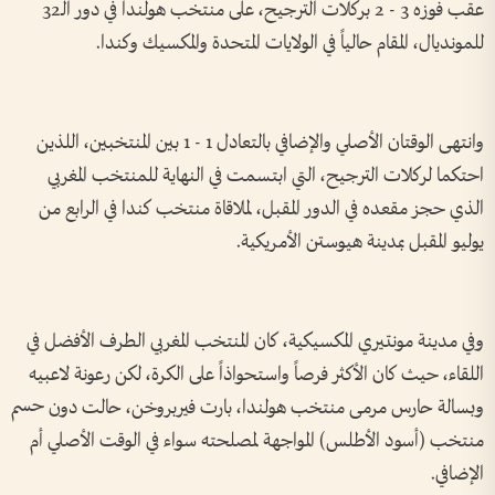
عقب فوزه 3 - 2 بركلات الترجيح، على منتخب هولندا في دور الـ32
للمونديال، المقام حالياً في الولايات المتحدة والمكسيك وكندا.
وانتهى الوقتان الأصلي والإضافي بالتعادل 1 - 1 بين المنتخبين، اللذين
احتكما لركلات الترجيح، التي ابتسمت في النهاية للمنتخب المغربي
الذي حجز مقعده في الدور المقبل، لملاقاة منتخب كندا في الرابع من
يوليو المقبل بمدينة هيوستن الأمريكية.
وفي مدينة مونتيري المكسيكية، كان المنتخب المغربي الطرف الأفضل في
اللقاء، حيث كان الأكثر فرصاً واستحواذاً على الكرة، لكن رعونة لاعبيه
وبسالة حارس مرمى منتخب هولندا، بارت فيربروخن، حالت دون حسم
منتخب (أسود الأطلس) المواجهة لمصلحته سواء في الوقت الأصلي أم
الإضافي.