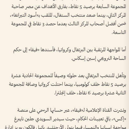
المجموعة السابعة برصيد 5 نقاط، بفارق الأهداف عن مصر صاحبة
المركز الثاني، بينما صعد منتخب السنغال، الملقب بـ«أسود التيرانغا»،
ضمن أفضل أصحاب المركز الثالث بعدما حصد 3 نقاط في المجموعة
التاسعة.
أما المواجهة المرتقبة بين البرتغال وكرواتيا، فأسندها «فيفا» إلى حكم
الساحة النرويجي إسبن إسكاس.
وتأهل المنتخب البرتغالي بعد حلوله وصيفاً للمجموعة الحادية عشرة
برصيد 5 نقاط خلف كولومبيا، بينما احتلت كرواتيا وصافة المجموعة
الثانية عشرة برصيد 6 نقاط، خلف إنجلترا.
ونشرت القناة الإعلامية لـ«فيفا»، عبر حسابها الرسمي على منصة
«إكس»، باقي تعيينات الحكام، حيث سيدير السويدي جلين نايبرغ
مواجهة إسبانيا والنمسا، فيما يتولى الأرجنتيني يائيل فالكون بيريز إدارة