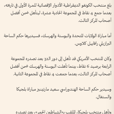
بلغ منتخب الكونغو الديمقراطية الأدوار الإقصائية للمرة الأولى في تاريخه،
بعدما جمع 4 نقاط في المجموعة الحادية عشرة، ليتأهل ضمن أفضل
أصحاب المركز الثالث.
أما مباراة الولايات المتحدة والبوسنة والهرسك، فسيديرها حكم الساحة
البرازيلي رافاييل كلاوس.
وكان المنتخب الأمريكي قد تأهل إلى دور الـ32 بعد تصدره المجموعة
الرابعة برصيد 6 نقاط، بينما تأهلت البوسنة والهرسك ضمن أفضل
أصحاب المركز الثالث، بعدما جمعت 4 نقاط في المجموعة الثانية.
وسيدير حكم الساحة الهندوراسي سعيد مارتينيز مباراة بلجيكا
والسنغال.
وتأهل منتخب بلجيكا، الملقب بـ«الشياطين الحمر»، بعد تصدره