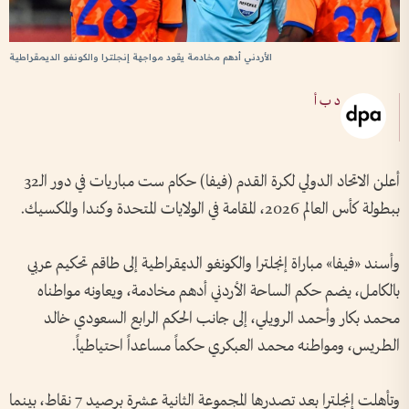
الأردني أدهم مخادمة يقود مواجهة إنجلترا والكونغو الديمقراطية
د ب أ
أعلن الاتحاد الدولي لكرة القدم (فيفا) حكام ست مباريات في دور الـ32
ببطولة كأس العالم 2026، المقامة في الولايات المتحدة وكندا والمكسيك.
وأسند «فيفا» مباراة إنجلترا والكونغو الديمقراطية إلى طاقم تحكيم عربي
بالكامل، يضم حكم الساحة الأردني أدهم مخادمة، ويعاونه مواطناه
محمد بكار وأحمد الرويلي، إلى جانب الحكم الرابع السعودي خالد
الطريس، ومواطنه محمد العبكري حكماً مساعداً احتياطياً.
وتأهلت إنجلترا بعد تصدرها المجموعة الثانية عشرة برصيد 7 نقاط، بينما