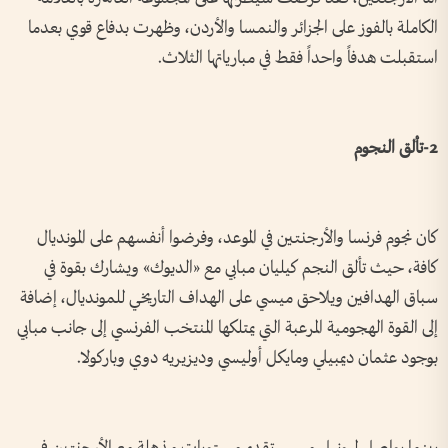
الكاملة بالفوز على الجزائر والنمسا والأردن، وظهرت بدفاع قوي بعدما
استقبلت هدفاً واحداً فقط في مبارياتها الثلاث.
2-تألق النجوم
كان نجوم فرنسا والأرجنتين في الموعد، وفرضوا أنفسهم على المونديال
كافة، حيث تألق النجم كيليان مبابي مع «الديوك» ويشارك بقوة في
سباق الهدافين ويلاحق ميسي على الهداف التاريخي للمونديال، إضافة
إلى القوة الهجومية المرعبة التي يمتلكها المنتخب الفرنسي إلى جانب مبابي
بوجود عثمان ديمبيلي ومايكل أوليسي وديزيريه دوي وباركولا.