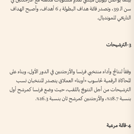
بينما يواصل ليونيل ميسي تقديم مستويات مذهلة مع الأرجنتين في
سن الـ 39، وتصدر قائمة هداف البطولة بـ 6 أهداف، وأصبح الهداف
التاريخي للمونديال.
3-الترشيحات
وفقاً لنتائج وأداء منتخبي فرنسا والأرجنتين في الدور الأول، وبناء على
المحاكاة الرقمية لحاسوب «أوبتا» العملاق يتصدر المنتخبان نسب
الترشيحات من أجل التتويج باللقب، حيث وضع فرنسا كمرشح أول
بنسبة 18.7%، والأرجنتين كمرشح ثان بنسبة 16.3%.
4-قائمة مرعبة