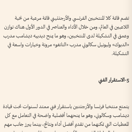
تضم قائمة كلا المنتخبين الفرنسي والأرجنتيني قائمة مرعبة من نخبة
اللاعبين في العالم، ومن خلال الأداء والعناصر في الدور الأول هناك توازن
وعمق في التشكيلة لدى المنتخبين، وهو ما يمنح ديدييه ديشامب مدرب
«الديوك» وليونيل سكالوني مدرب «التانغو» مرونة وخيارات واسعة في
التشكيلة.
5-الاستقرار الفني
يتمتع منتخبا فرنسا والأرجنتين باستقرار فني ممتد لسنوات تحت قيادة
ديشامب وسكالوني، وهو ما يمنحهما أفضلية واضحة في التعامل مع كل
المعطيات التي تمكنهما من تقديم أفضل أداء ونتائج، بينما يبرز جانب مهم