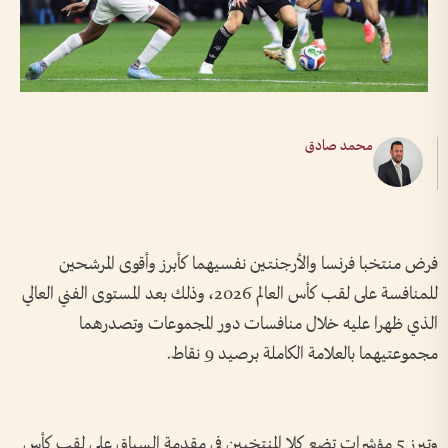
محمد صادق
فرض منتخبا فرنسا والأرجنتين نفسيهما كأبرز وأقوى المرشحين
للمنافسة على لقب كأس العالم 2026، وذلك بعد المستوى الفني العالي
الذي ظهرا عليه خلال منافسات دور المجموعات وتصدرهما
مجموعتيهما بالعلامة الكاملة برصيد 9 نقاط.
وتبرز 5 مؤشرات تضع كلا المنتخبين في مقدمة السباق على لقب كأس