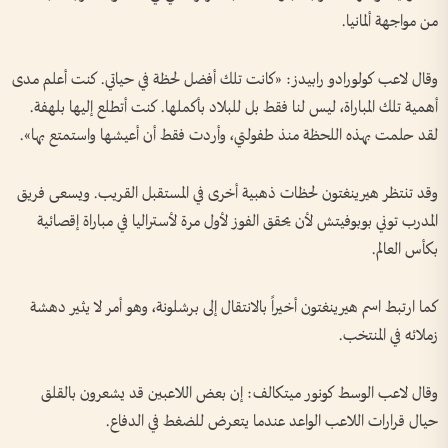
من مواجهة ​ألمانيا.
وقال لاعب كولورادو رابيدز: «كانت تلك أفضل لحظة في حياتي. كنت أعلم مدى
أهمية تلك المباراة، ليس لنا فقط بل ⁠للبلاد بأكملها. كنت أتطلع إليها بلهفة.
لقد حلمت بهذه اللحظة منذ طفولتي، وأردت فقط أن أعيشها واستمتع بها».
وقد تنتظر هيرينغتون لحظات ذهبية أخرى في المستقبل القريب. ويسعى فريق
المدرب توني بوبوفيتش لأن يحقق الفوز لأول مرة لأستراليا في مباراة إقصائية
بكأس العالم.
كما ارتبط اسم هيرينغتون أخيراً بالانتقال إلى برشلونة، وهو أمر لا يثير دهشة
زملائه في المنتخب.
وقال ​لاعب الوسط كونور ميتكالف: إن بعض اللاعبين قد يشعرون بالقلق
حيال قرارات اللاعب الواعد عندما يتعرض للضغط في الدفاع.