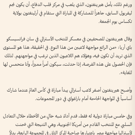
ورغم ذلك، يأمل ⁠هيرينغتون، الذي يلعب في مركز قلب الدفاع، أن يكون نجم
ليفربول السابق، جاهزاً للمشاركة في المباراة التي ستقام في أرلينغتون بولاية
تكساس يوم الجمعة.
وقال هيرينغتون للصحفيين في معسكر المنتخب الأسترالي في ‌سان فرانسيسكو
باي أريا: «من الرائع مواجهة لاعبين من هذا النوع. في الحقيقة، هذا هو المستوى
الذي تريد أن تكون فيه، وهؤلاء هم اللاعبون الذين ترغب في مواجهتهم. لذلك
فإن الحصول على هذه الفرصة، إذا حدثت، سيكون أمراً مميزاً، وأنا متحمس لها
للغاية».
وأصبح هيرينغتون أصغر لاعب أسترالي يبدأ مباراة في كأس العالم عندما شارك
أساسياً في المواجهة الحاسمة أمام باراغواي في دور المجموعات.
وفي خامس مباراة ​دولية له فقط، قدم أداءً شبه ​خالٍ من الأخطاء خلال التعادل
السلبي ⁠مع المنتخب القادم من أمريكا الجنوبية، وهي النتيجة التي ضمنت
لأستراليا مواجهة مصر باعتبارها صاحبة المركز الثاني في المجموعة الرابعة، بدلاً