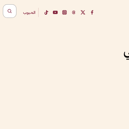
المبوب
ي