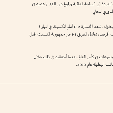
مجموعة منضبطة وقادرة على المنافسة، وقاده للعودة إلى الساحة العالمية وبلوغ دور الـ32. واعتمد في
دوري المحلي.
وتعافى المنتخب الأفريقي من بداية صعبة في البطولة، فبعد الخسارة 2-0 أمام المكسيك في المباراة
الافتتاحية، التي شهدت طرد لاعبين من جنوب أفريقيا، تعادل الفريق 1-1 مع جمهورية التشيك، قبل
مجموعات في كأس العالم، بعدما أخفقت في ذلك خلال