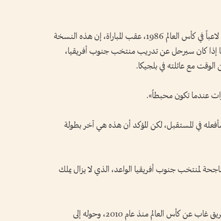
وقال المدرب البلجيكي (74 عاماً)، الذي شارك لاعباً في كأس العالم 1986، عقب المباراة، إن هذه النسخة
د ما إذا كان سيرحل عن تدريب منتخب جنوب أفريقيا،
الوقت مع عائلته في بلجيكا.
ات عندما تكون محبطاً».
أفعله في المستقبل، لكن المؤكد أن هذه هي آخر بطولة
اجحة لمنتخب جنوب أفريقيا الواعد، الذي لا يزال يملك
ومنذ توليه المسؤولية في عام 2021، أعاد بناء فريق غاب عن كأس العالم منذ عام 2010، وحوله إلى