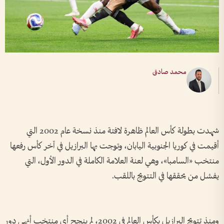
محمد صادق
شهدت بطولة كأس العالم ظاهرة لافتة منذ نسخة عام 2002 التي
أقيمت في كوريا الجنوبية اليابان، وتوجت بها البرازيل في آخر كأس رفعها
منتخب «السامبا»، وهي لعنة العلامة الكاملة في الدور الأول، التي
يفشل من يحققها في التتويج باللقب.
ومنذ تتويج البرازيل بكأس العالم في 2002، لم ينجح أي منتخب أنهى دور