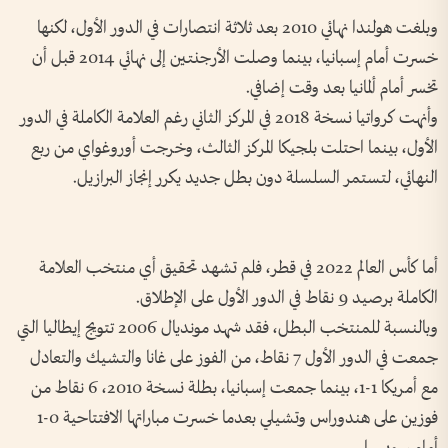
وبلغت هولندا نهائي 2010 بعد ثلاثة انتصارات في الدور الأول، لكنها
خسرت أمام إسبانيا، بينما وصلت الأرجنتين إلى نهائي 2014 قبل أن
تخسر أمام ألمانيا بعد وقت إضافي.
وأنهت كرواتيا نسخة 2018 في المركز الثاني رغم العلامة الكاملة في الدور
الأول، بينما احتلت بلجيكا المركز الثالث، وخرجت أوروغواي من ربع
النهائي، لتستمر السلسلة دون بطل جديد يكرر إنجاز البرازيل.
أما كأس العالم 2022 في قطر، فلم تشهد تحقيق أي منتخب العلامة
الكاملة برصيد 9 نقاط في الدور الأول على الإطلاق.
وبالنسبة للمنتخب البطل، فقد شهد مونديال 2006 تتويج إيطاليا التي
جمعت في الدور الأول 7 نقاط، من الفوز على غانا والتشيك والتعادل
مع أمريكا 1-1، بينما جمعت إسبانيا، بطلة نسخة 2010، 6 نقاط من
فوزين على هندوراس وتشيلي بعدما خسرت مباراتها الافتتاحية 0-1