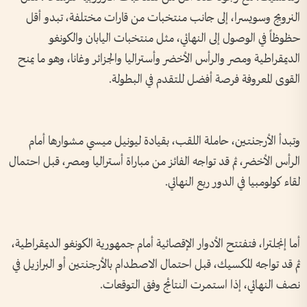
النرويج وسويسرا، إلى جانب منتخبات من قارات مختلفة، تبدو أقل
حظوظاً في الوصول إلى النهائي، مثل منتخبات اليابان والكونغو
الديمقراطية ومصر والرأس الأخضر وأستراليا والجزائر وغانا، وهو ما يمنح
القوى المعروفة فرصة أفضل للتقدم في البطولة.
وتبدأ الأرجنتين، حاملة اللقب، بقيادة ليونيل ميسي مشوارها أمام
الرأس الأخضر، ثم قد تواجه الفائز من مباراة أستراليا ومصر، قبل احتمال
لقاء كولومبيا في الدور ربع النهائي.
أما إنجلترا، فتفتتح الأدوار الإقصائية أمام جمهورية الكونغو الديمقراطية،
ثم قد تواجه المكسيك، قبل احتمال الاصطدام بالأرجنتين أو البرازيل في
نصف النهائي، إذا استمرت النتائج وفق التوقعات.