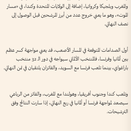
والمغرب وبلجيكا وكرواتيا، إضافة إلى الولايات المتحدة وكندا، في «مسار
الموت»، وهو ما يعني خروج عدد من أبرز المرشحين قبل الوصول إلى
نصف النهائي.
أول الصدامات المتوقعة في المسار الأصعب، قد يعني مواجهة كسر عظم
بين ألمانيا وفرنسا، فالمنتخب الألماني سيواجه في دور الـ 32 منتخب
باراغواي، بينما تلعب فرنسا مع السويد، والفائزان يلتقيان في ثمن النهائي.
وتلعب كندا وجنوب أفريقيا، وهولندا مع المغرب، والفائز من الرباعي
سيصعد لمواجهة فرنسا أو ألمانيا في ربع النهائي، إذا سارت النتائج وفق
الترشيحات.