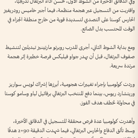
وفي الدقائق الأخيرة من الشوط الأول، تحسن أداء البرتغال تدريجيًا،
واقتربت من التسجيل عبر هجمة منظمة، فيما أجبر خاميس رودريغيز
الحارس كوستا على التصدي لتسديدة قوية من خارج منطقة الجزاء في
الوقت المحتسب بدل الضائع.
ومع بداية الشوط الثاني، أجرى المدرب روبرتو مارتينيز تبديلين لتنشيط
صفوف البرتغال، قبل أن يهدر جواو فيليكس فرصة خطيرة إثر هجمة
مرتدة سريعة.
وردت كولومبيا بإجراء تغييرات هجومية، أبرزها إشراك لويس سواريز
وريتشارد ريوس، بينما دفع المنتخب البرتغالي برفائيل لياو وسامو كوستا
في محاولة لخطف هدف الفوز.
وأهدرت كولومبيا عدة فرص محققة للتسجيل في الدقائق الأخيرة،
وسط تألق الدفاع والحارس البرتغالي، فيما شهدت الدقيقة 90+2 هدفًا