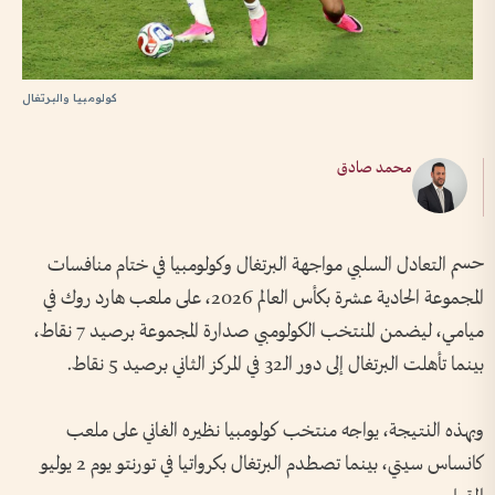
كولومبيا والبرتغال
محمد صادق
حسم التعادل السلبي مواجهة البرتغال وكولومبيا في ختام منافسات
المجموعة الحادية عشرة بكأس العالم 2026، على ملعب هارد روك في
ميامي، ليضمن المنتخب الكولومبي صدارة المجموعة برصيد 7 نقاط،
بينما تأهلت البرتغال إلى دور الـ32 في المركز الثاني برصيد 5 نقاط.
وبهذه النتيجة، يواجه منتخب كولومبيا نظيره الغاني على ملعب
كانساس سيتي، بينما تصطدم البرتغال بكرواتيا في تورنتو يوم 2 يوليو