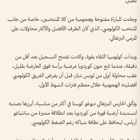
المقبل.
وجاءت المباراة مفتوحة وهجومية من كلا المنتخبين، خاصة من جانب
المنتخب الكولومبي، الذي كان الطرف الأفضل والأكثر محاولات على
المرمى البرتغالي.
وبدأت كولومبيا اللقاء بقوة، وكادت تفتتح التسجيل بعد أقل من
دقيقة، عندما تابع جون كوردوبا عرضية برأسه فوق العارضة بقليل،
عقب محاولة أولى من لويس دياز، قبل أن يفرض الفريق الكولومبي
أفضليته الهجومية خلال معظم فترات الشوط الأول.
وتألق الحارس البرتغالي ديوغو كوستا في أكثر من مناسبة، أبرزها تصديه
لتسديدة أرضية قوية من كوردوبا بعد انطلاقة مميزة من سانتياغو
آرياس، ليحافظ على نظافة شباكه رغم الضغط الكولومبي.