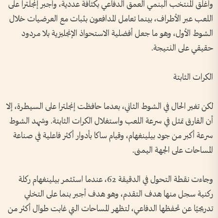
وأغلق المنتخب البنمي العمق الدفاعي بكثافة عددية، وأجبر إنجلترا على
اللعب عبر الأطراف، بينما تعامل المدافعون بثبات مع العرضيات خلال
الشوط الأول، وهو ما جعل أفضلية الاستحواذ الإنجليزية بلا مردود
حقيقي على النتيجة.
الكرات الثابتة
لكن تغير الحال في الشوط الثاني، بعدما حافظت إنجلترا على السيطرة، إلا
أن الفارق تمثل في سرعة اللعب واستغلال الكرات الثابتة. وشهد الشوط
سرعة أكبر من جود بيلينغهام، وقيام ساكا بأدوار أكثر فاعلية في صناعة
المساحات على الجهة اليمنى.
وجاءت نقطة التحول في الدقيقة 62، عندما استثمر بيلينغهام ركلة
ركنية سجل منها هدف التقدم، وهو هدف أجبر بنما على التخلي
تدريجيًا عن تحفظها الدفاعي، لتظهر المساحات التي غابت طوال أكثر من