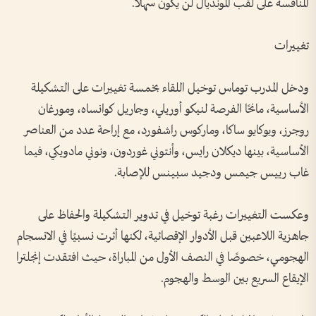
المنافسة على لقب المونديال لن يكون سهلًا.
تغييرات
ودخل المدرب توماس توخيل اللقاء بخمسة تغييرات على التشكيلة
الأساسية، مانحًا الفرصة لنيكو أوريلي، وجاريل كوانساه، ومورغان
روجرز، وبوكايو ساكا، وماركوس راشفورد، مع إراحة عدد من العناصر
الأساسية، بينها ديكلان رايس، وأنتوني غوردون، ونوني مادويكي، فيما
غاب رييس جيمس ودجيد سبينس للإصابة.
وعكست التغييرات رغبة توخيل في تدوير التشكيلة والحفاظ على
جاهزية اللاعبين قبل الأدوار الإقصائية، لكنها أثرت نسبيًا في الانسجام
الهجومي، خصوصًا في النصف الأول من المباراة، حيث افتقدت إنجلترا
الإيقاع السريع بين الوسط والهجوم.