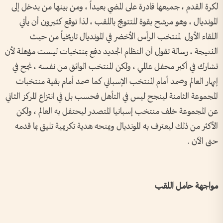
لكرة القدم ، جميعها قادرة على المضي بعيداً ، ومن بينها من يدخل إلى
المونديال ، وهو مرشح بقوة للتتويج باللقب ، لذا توقع كثيرون أن يأتي
اللقاء الأول لمنتخب الرأس الأخضر في المونديال تاريخياً من حيث
النتيجة ، رسالة تقول أن النظام الجديد دفع بمنتخبات ليست مؤهلة لأن
تشارك في أكبر محفل عالمي ، ولكن المنتخب الواثق من نفسه ، نجح في
إبهار العالم وصمد أمام المنتخب الإسباني كما صمد أمام بقية منتخبات
المجموعة الثامنة لينجح ليس في التأهل فحسب بل في انتزاع المركز الثاني
عن المجموعة خلف منتخب إسبانيا المتصدر ليحتفل به العالم ، ولكن
الأكثر من ذلك ليعترف به المونديال ويمنحه هدية تكريمية تليق بما قدمه
حتى الآن .
مواجهة حامل اللقب