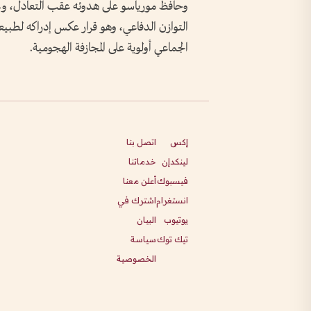
وحافظ مورياسو على هدوئه عقب التعادل، ولم ي
التوازن الدفاعي، وهو قرار عكس إدراكه لطبي
الجماعي أولوية على المجازفة الهجومية.
إكس
اتصل بنا
لينكدإن
خدماتنا
فيسبوك
أعلن معنا
انستغرام
اشترك في
يوتيوب
البيان
تيك توك
سياسة
الخصوصية