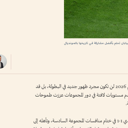
يابان تحلم بأفضل مشاركة في تاريخها بالمونديال
أكد المنتخب الياباني أن مشاركته في كأس العالم 2026 لن تكون مجرد ظهور جديد في البطولة، بل قد
ا قدم مستويات لافتة في دور المجموعات عززت طموحات
.
ورغم تعادل المنتخب الياباني مع نظيره السويدي 1-1 في ختام منافسات المجموعة السادسة، وتأهله إلى