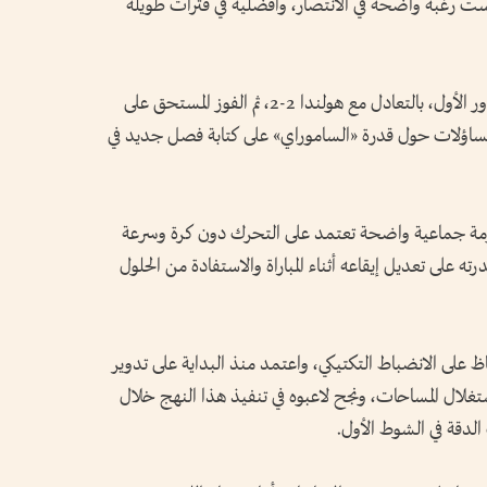
اراة عكست رغبة واضحة في الانتصار، وأفضلية في فترات طويلة
وبعد الأداء الذي قدمه المنتخب الياباني في الدور الأول، بالتعادل مع هولندا 2-2، ثم الفوز المستحق على
 تساؤلات حول قدرة «الساموراي» على كتابة فصل جديد في
منظومة جماعية واضحة تعتمد على التحرك دون كرة وسرعة
ته على تعديل إيقاعه أثناء المباراة والاستفادة من الحلول
حفاظ على الانضباط التكتيكي، واعتمد منذ البداية على تدوير
تغلال المساحات، ونجح لاعبوه في تنفيذ هذا النهج خلال
لدقة في الشوط الأول.