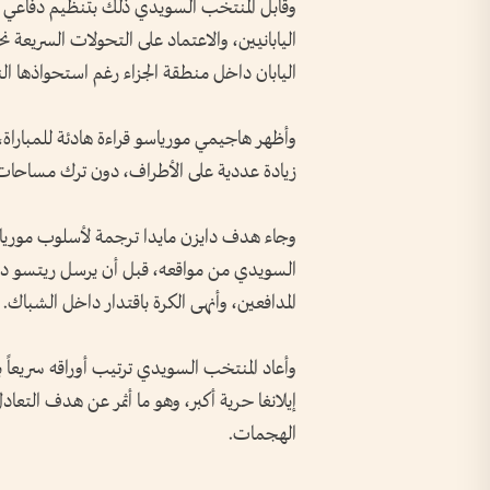
وقابل المنتخب السويدي ذلك بتنظيم دفاعي 
اليابانيين، والاعتماد على التحولات السريعة ن
اليابان داخل منطقة الجزاء رغم استحواذها ال
وأظهر هاجيمي مورياسو قراءة هادئة للمبارا
زيادة عددية على الأطراف، دون ترك مساحات ك
وجاء هدف دايزن مايدا ترجمة لأسلوب موريا
السويدي من مواقعه، قبل أن يرسل ريتسو دوا
المدافعين، وأنهى الكرة باقتدار داخل الشباك.
وأعاد المنتخب السويدي ترتيب أوراقه سريعاً
إيلانغا حرية أكبر، وهو ما أثمر عن هدف التع
الهجمات.