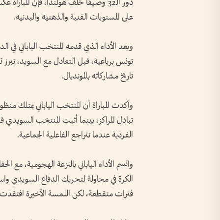
دور الـ32 وصيفاً خلف هولندا، فإن المب
على المستويات الفنية والذهنية والبدنية.
تونس برباعية، قبل التعادل مع السويد، تبرز
تاريخ مشاركاته بالمونديال.
وأكدت المباراة أن المنتخب الياباني يمتلك 
تبادل المراكز، بينما أثبت المنتخب السويدي قدر
الفردية عندما تتراجع الفاعلية الجماعية.
واتسم الأداء الياباني بالنزعة الهجومية، مع ال
الكرة في محاولة لتحريك الدفاع السويدي واس
فترات متقطعة، لكن اللمسة الأخيرة افتقدت ا