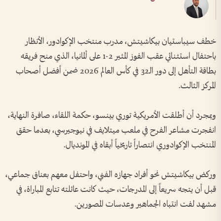
خطف سيباستيان بيكاشيتش، مدرب منتخب الإكوادور، الأنظار
باحتفال استثنائي عقب الفوز المثير 2-1 على ألمانيا، الذي منح فريقه
بطاقة التأهل إلى دور الـ32 في كأس العالم 2026 ضمن أفضل أصحاب
المركز الثالث.
وبمجرد أن أطلقت الأمريكية توري بينسو، حكمة اللقاء، صافرة النهاية،
انفجرت مشاعر الفرح في ملعب ميتلايف في نيوجيرسي، بعدما حقق
المنتخب الإكوادوري انتصاراً تاريخياً أبقاه في المونديال.
وركض بيكاشيتش نحو أفراد جهازه الفني، واحتفل معهم بعناق جماعي،
قبل أن يتجه سريعاً إلى المدرجات، حيث كانت عائلته تتابع المباراة، في
مشهد لفت انتباه الجماهير وعدسات المصورين.