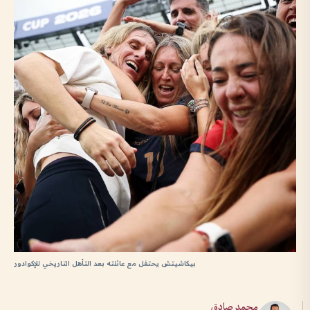
بيكاشيتش يحتفل مع عائلته بعد التأهل التاريخي للإكوادور
محمد صادق