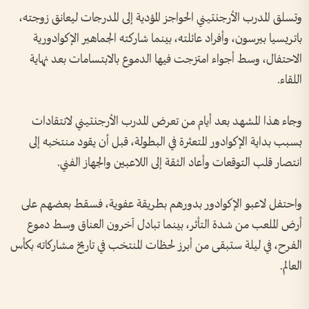
وتسلق المدرب الأرجنتيني الحواجز المؤدية إلى المدرجات ليعانق زوجته،
باتريسيا بيرسون، وأفراد عائلته، بينما شاركته الجماهير الإكوادورية
الاحتفال، وسط أجواء امتزجت فيها الدموع بالابتسامات بعد نهاية
اللقاء.
وجاء هذا المشهد بعد أيام من تعرض المدرب الأرجنتيني لانتقادات
بسبب بداية الإكوادور المتعثرة في البطولة، قبل أن يقود منتخبه إلى
انتصار قلب التوقعات وأعاد الثقة إلى اللاعبين والجهاز الفني.
واحتفل لاعبو الإكوادور بدورهم بطريقة عفوية، فسقط بعضهم على
أرض الملعب من شدة التأثر، بينما تبادل آخرون العناق وسط دموع
الفرح، في ليلة ستبقى من أبرز لحظات المنتخب في تاريخ مشاركاته بكأس
العالم.