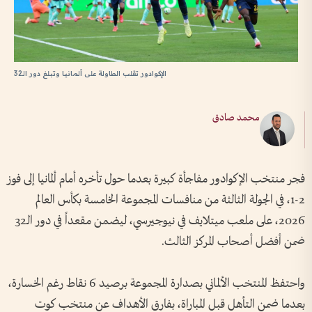
الإكوادور تقلب الطاولة على ألمانيا وتبلغ دور الـ32
محمد صادق
فجر منتخب الإكوادور مفاجأة كبيرة بعدما حول تأخره أمام ألمانيا إلى فوز
2-1، في الجولة الثالثة من منافسات المجموعة الخامسة بكأس العالم
2026، على ملعب ميتلايف في نيوجيرسي، ليضمن مقعداً في دور الـ32
ضمن أفضل أصحاب المركز الثالث.
واحتفظ المنتخب الألماني بصدارة المجموعة برصيد 6 نقاط رغم الخسارة،
بعدما ضمن التأهل قبل المباراة، بفارق الأهداف عن منتخب كوت