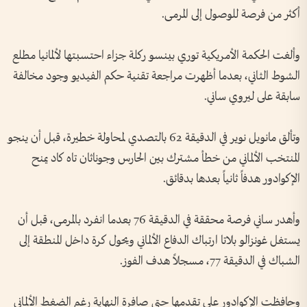
أكثر من فرصة للوصول إلى المرمى.
وألغت الحكمة الأمريكية توري بينسو ركلة جزاء احتسبتها لألمانيا مطلع
الشوط الثاني، بعدما أظهرت مراجعة تقنية حكم الفيديو وجود مخالفة
سابقة على ليروي ساني.
وتألق مانويل نوير في الدقيقة 62 بالتصدي لمحاولة خطيرة، قبل أن ينجو
المنتخب الألماني من خطأ مشترك بين الحارس وجوناثان تاه كاد يمنح
الإكوادور هدفاً ثانياً بعدها بدقائق.
وأهدر ساني فرصة محققة في الدقيقة 76 بعدما انفرد بالمرمى، قبل أن
يستغل غونزالو بلاتا ارتباك الدفاع الألماني ويحول كرة داخل المنطقة إلى
الشباك في الدقيقة 77، مسجلاً هدف الفوز.
وحافظت الإكوادور على تقدمها حتى صافرة النهاية رغم الضغط الألماني