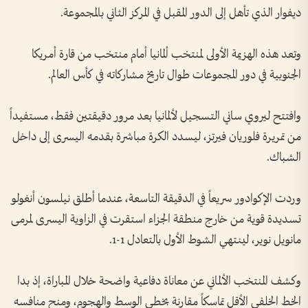
ديفوار الذي تأهل إلى الدور المقبل في المركز الثاني بالمجموعة.
وتعد هذه الهزيمة الأولى لمنتخب ألمانيا أمام منتخب من قارة أمريكا
الجنوبية في دور المجموعات طوال تاريخ مشاركاته في كأس العالم.
وافتتح ليروي ساني التسجيل لألمانيا بعد مرور دقيقتين فقط، مستفيداً
من تمريرة فلوريان فيرتز، ليسدد الكرة مباشرة بقدمه اليسرى إلى داخل
الشباك.
وردت الإكوادور سريعاً في الدقيقة التاسعة، عندما أطلق نيلسون أنغولو
تسديدة قوية من خارج منطقة الجزاء استقرت في الزاوية اليسرى لمرمى
مانويل نوير، لينتهي الشوط الأول بالتعادل 1-1.
وكشف المنتخب الألماني عن معاناة دفاعية واضحة خلال المباراة، إذ بدا
الخط الخلفي الأقل تماسكاً مقارنة بخطي الوسط والهجوم، ومنح منافسه