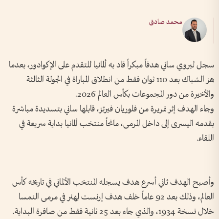
محمد صادق
سجل ليروي ساني هدفاً مبكراً قاد به ألمانيا للتقدم على الإكوادور، بعدما
هز الشباك بعد 110 ثوان فقط من انطلاق المباراة في الجولة الثالثة
والأخيرة من دور المجموعات بكأس العالم 2026.
وجاء الهدف إثر تمريرة من فلوريان فيرتز، قابلها ساني بتسديدة مباشرة
بقدمه اليسرى إلى داخل المرمى، مانحاً منتخب ألمانيا بداية سريعة في
اللقاء.
وأصبح الهدف ثاني أسرع هدف يسجله المنتخب الألماني في تاريخه كأس
العالم، وذلك بعد 92 عاماً خلف هدف إرنست لِهنر في مرمى النمسا
خلال نسخة 1934، والذي جاء بعد 25 ثانية فقط من صافرة البداية.