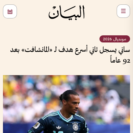
مونديال 2026
ساني يسجل ثاني أسرع هدف لـ «المانشافت» بعد
92 عاماً