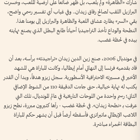
شارك «الظاهرة» ولم يلعب، بل ظهر ضائعاً على أرضية الملعب، وخسرت
البرازيل اللقب لصالح رفاق زيدان.. وفي غياب أي تفسير رسمي واضح،
بقي «السر» يطارد عشاق اللعبة والظاهرة والبرازيل إلى يومنا هذا.
النطحة والوداع تأخذ التراجيديا أحياناً طابع البطل الذي يصنع نهايته
بيده في لحظة غضب.
في مونديال 2006، صنع زين الدين زيدان «تراجيدته» برأسه، بعد أن
قاد بقدميه فرنسا إلى النهائي أمام إيطاليا، وكانت المباراة هي المشهد
الأخير في مسيرته الاحترافية الأسطورية. سجل زيزو هدفاً، وبدا أن القدر
يكتب له نهاية خيالية، حتى جاءت الدقيقة 110 من الشوط الإضافي
الثاني؛ رسم واحدة من اللوحات التاريخية في عالم المونديال، تلك التي
عرفت بـ «نطحة زيدان». في لحظة غضب - رآها كثيرون مبررة، نطح زيزو
اللاعب الإيطالي ماتيراتزي فأسقطه أرضاً قبل أن يشهر حكم المباراة
البطاقة الحمراء مباشرة.