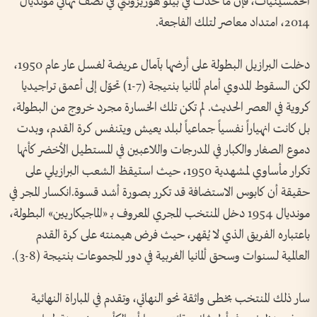
الخمسينيات، فإن ما حدث في بيلو هوريزونتي في نصف نهائي مونديال
2014، امتداد معاصر لتلك الفاجعة.
دخلت البرازيل البطولة على أرضها بآمال عريضة لغسل عار عام 1950،
لكن السقوط المدوي أمام ألمانيا بنتيجة (7-1) تحوّل إلى أعمق تراجيديا
كروية في العصر الحديث. لم تكن تلك الخسارة مجرد خروج من البطولة،
بل كانت انهياراً نفسياً جماعياً لبلد يعيش ويتنفس كرة القدم، وبدت
دموع الصغار والكبار في المدرجات واللاعبين في المستطيل الأخضر كأنها
تكرار مأساوي لمشهدية 1950، حيث استيقظ الشعب البرازيلي على
حقيقة أن كابوس الاستضافة قد تكرر بصورة أشد قسوة.انكسار المجر في
مونديال 1954 دخل المنتخب المجري المعروف بـ «الماجيكاريين» البطولة،
باعتباره الفريق الذي لا يُقهر، حيث فرض هيمنته على كرة القدم
العالمية لسنوات وسحق ألمانيا الغربية في دور المجموعات بنتيجة (8-3).
سار ذلك المنتخب بخطى واثقة نحو النهائي، وتقدم في المباراة النهائية