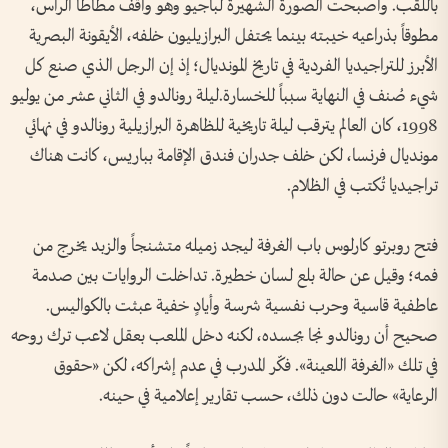
باللقب. وأصبحت الصورة الشهيرة لباجيو وهو واقف مطأطأ الرأس،
مطوقاً بذراعيه خيبته بينما يحتفل البرازيليون خلفه، الأيقونة البصرية
الأبرز للتراجيديا الفردية في تاريخ المونديال؛ إذ إن الرجل الذي صنع كل
شيء صُنف في النهاية سبباً للخسارة.ليلة رونالدو في الثاني عشر من يوليو
1998، كان العالم يترقب ليلة تاريخية للظاهرة البرازيلية رونالدو في نهائي
مونديال فرنسا، لكن خلف جدران فندق الإقامة بباريس، كانت هناك
تراجيديا تُكتب في الظلام.
فتح روبرتو كارلوس باب الغرفة ليجد زميله متشنجاً والزبد يخرج من
فمه؛ وقيل عن حالة بلع لسان خطيرة. تداخلت الروايات بين صدمة
عاطفية قاسية وحرب نفسية شرسة وأيادٍ خفية عبثت بالكواليس.
صحيح أن رونالدو نجا بجسده، لكنه دخل الملعب بعقل لاعب ترك روحه
في تلك «الغرفة اللعينة». فكّر المدرب في عدم إشراكه، لكن «حقوق
الرعاية» حالت دون ذلك، حسب تقارير إعلامية في حينه.