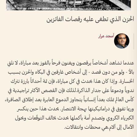
الحزن الذي تطغى عليه رقصات الفائزين
أمجد عرار
عندما نشاهد أشخاصاً يرقصون ويغنون فرحاً بالفوز بعد مباراة، لا نلقِ
بالاً - ولو من دون قصد - إلى أشخاص غارقين في البكاء والحزن بسبب
الخسارة. وإذا كان هذا يحدث في كل مباراة، فإن ثمة أحداثاً بارزة تترك
ندوباً ودموعاً على جدار الذاكرة.لذلك فإن القصص الأكثر تراجيدية في
كأس العالم تملك بعداً إنسانياً يتجاوز الدموع العابرة بعد إطلاق الصافرة،
وربما تفوق في دراماتيكيتها بهجة الانتصار. يحدث هذا حين ينكسر
الكبرياء الكروي وتصدم أمة بأكملها بحدث يخالف التوقّعات ويحول
الآمال إلى آلام.هي محطات وانتقالات.