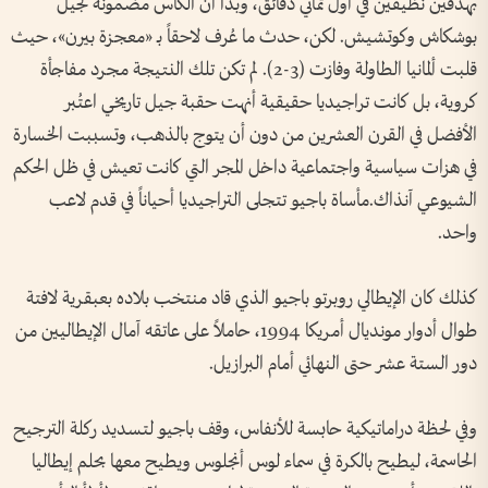
بهدفين نظيفين في أول ثماني دقائق، وبدا أن الكأس مضمونة لجيل
بوشكاش وكوتشيش. لكن، حدث ما عُرف لاحقاً بـ «معجزة بيرن»، حيث
قلبت ألمانيا الطاولة وفازت (3-2). لم تكن تلك النتيجة مجرد مفاجأة
كروية، بل كانت تراجيديا حقيقية أنهت حقبة جيل تاريخي اعتُبر
الأفضل في القرن العشرين من دون أن يتوج بالذهب، وتسببت الخسارة
في هزات سياسية واجتماعية داخل المجر التي كانت تعيش في ظل الحكم
الشيوعي آنذاك.مأساة باجيو تتجلى التراجيديا أحياناً في قدم لاعب
واحد.
كذلك كان الإيطالي روبرتو باجيو الذي قاد منتخب بلاده بعبقرية لافتة
طوال أدوار مونديال أمريكا 1994، حاملاً على عاتقه آمال الإيطاليين من
دور الستة عشر حتى النهائي أمام البرازيل.
وفي لحظة دراماتيكية حابسة للأنفاس، وقف باجيو لتسديد ركلة الترجيح
الحاسمة، ليطيح بالكرة في سماء لوس أنجلوس ويطيح معها بحلم إيطاليا