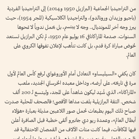
من التراجيديا الجماعية (البرازيل 1950 و2014) إلى التراجيديا الفردية
(باجيو وزيدان ورونالدو)، والتراجيديا الكلاسيكية (المجر 1954)، حيث
يبرز وجه آخر للمونديال.. وجه لا يبتسم، بل يحمل ندوباً لا تمحوها
السنوات. صدمة الماراكانافي 16 يوليو عام 1950، لم تكن البرازيل تستعد
لخوض مباراة كرة قدم، بل كانت تتأهب لإعلان تفوقها الكروي على
العالم.
كان يكفي «السيليساو» التعادل أمام الأوروغواي لرفع كأس العالم لأول
مرة في تاريخه، على أرضه، وداخل معبده الخرساني الجديد، ملعب
«الماراكانا»، الذي شُيّد ليكون شاهداً على المجد، وليتسع لـ 200 ألف
شخص. الثقة البرازيلية بلغت مداها الأقصى؛ فالصحف المحلية صدرت
صباح ذلك اليوم بطبعات تحمل صور اللاعبين مذيلة بعبارة «هؤلاء
أبطال العالم»، وعمدة ريو دي جانيرو ألقى خطبة قبل الصافرة أعلن
فيها المكافآت، فيما كانت مئات الآلاف من القمصان الاحتفالية قد