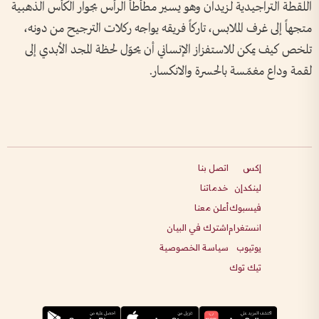
اللقطة التراجيدية لزيدان وهو يسير مطأطأ الرأس بجوار الكأس الذهبية
متجهاً إلى غرف الملابس، تاركاً فريقه يواجه ركلات الترجيح من دونه،
تلخص كيف يمكن للاستفزاز الإنساني أن يحوّل لحظة المجد الأبدي إلى
لقمة وداع مغمّسة بالحسرة والانكسار.
إكس
اتصل بنا
لينكدإن
خدماتنا
فيسبوك
أعلن معنا
انستغرام
اشترك في البيان
يوتيوب
سياسة الخصوصية
تيك توك