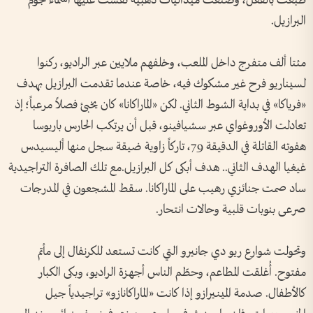
طُبعت بالفعل، وصُنعت ميداليات ذهبية نُقشت عليها أسماء نجوم
البرازيل.
مئتا ألف متفرج داخل الملعب، وخلفهم ملايين عبر الراديو، ركنوا
لسيناريو فرح غير مشكوك فيه، خاصة عندما تقدمت البرازيل بهدف
«فرياكا» في بداية الشوط الثاني. لكن «الماراكانا» كان يخبئ فصلاً مرعباً؛ إذ
تعادلت الأوروغواي عبر سشيافينو، قبل أن يرتكب الحارس باربوسا
هفوته القاتلة في الدقيقة 79، تاركاً زاوية ضيقة سجل منها أليسيدس
غيغيا الهدف الثاني.. هدف أبكى كل البرازيل.مع تلك الصافرة التراجيدية
ساد صمت جنائزي رهيب على الماراكانا. سقط المشجعون في المدرجات
صرعى بنوبات قلبية وحالات انتحار.
وتحولت شوارع ريو دي جانيرو التي كانت تستعد للكرنفال إلى مأتم
مفتوح. أُغلقت المطاعم، وحطّم الناس أجهزة الراديو، وبكى الكبار
كالأطفال. صدمة المينيرازو إذا كانت «الماراكانازو» تراجيدياً جيل