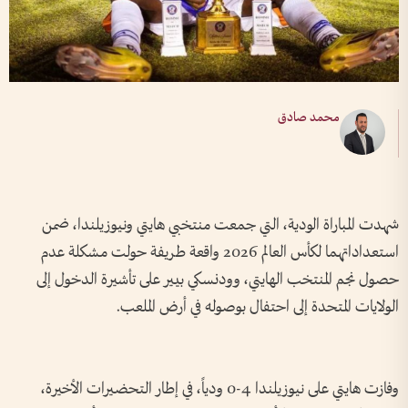
محمد صادق
شهدت المباراة الودية، التي جمعت منتخبي هايتي ونيوزيلندا، ضمن
استعداداتهما لكأس العالم 2026 واقعة طريفة حولت مشكلة عدم
حصول نجم المنتخب الهايتي، وودنسكي بيير على تأشيرة الدخول إلى
الولايات المتحدة إلى احتفال بوصوله في أرض الملعب.
وفازت هايتي على نيوزيلندا 4-0 ودياً، في إطار التحضيرات الأخيرة،