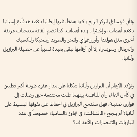
وتأتي فرنسا في المركز الرابع بـ 136 هدفاً، تليها إيطاليا بـ 128 هدفاً، ثم إسبانيا
بـ 108 أهداف، وإنجلترا بـ 104 أهداف، كما تضم القائمة منتخبات عريقة
أخرى مثل هولندا وأوروغواي والمجر والسويد وبلجيكا والمكسيك
والبرتغال وسويسرا، إلا أن أرقامها تبقى بعيدة نسبياً عن حصيلة البرازيل
وألمانيا.
وتؤكد الأرقام أن البرازيل وألمانيا شكلتا على مدار عقود طويلة أكبر قطبين
في كأس العالم، وأن المنافسة بينهما ظلت محتدمة حتى وصلت إلى
فوارق ضئيلة، فهل ستنجح البرازيل في الحفاظ على تفوقها البسيط على
ألمانيا؟ أم ينجح «المانشافت» في تجاوز «السامبا» خصوصاً في عدد
المباريات والانتصارات والأهداف؟