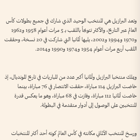
وتعد البرازيل هي المنتخب الوحيد الذي شارك في جميع بطولات كأس
العالم عبر التاريخ، والأكثر تتويجاً باللقب بـ 5 مرات أعوام 1958 و1962
و1970 و1994 و2002، يليها ألمانيا التي شاركت في 20 نسخة، وحققت
اللقب أربع مرات أعوام 1954 و1974 و1990 و2014.
ويملك منتخبا البرازيل وألمانيا أكبر عدد من المباريات في تاريخ المونديال، إذ
خاضت البرازيل 114 مباراة، حققت الانتصار في 76 مباراة، بينما
خاضت ألمانيا 112 مباراة، وفازت في 68 مباراة، وهو ما يعكس قدرة
المنتخبين على الوصول إلى أدوار متقدمة في البطولة.
ورسخ المنتخب الألماني مكانته في كأس العالم كونه أحد أكثر المنتخبات