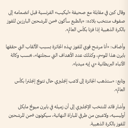
وقال كين في مقابلة مع صحيفة «ليكيب» الفرنسية قبل انضمامه إلى
صفوف منتخب بلاده: «بالطبع سأكون ضمن المرشحين البارزين للفوز
بالكرة الذهبية إذا فزنا بكأس العالم».
وأضاف: «أنا مرشح قوي للفوز بهذه الجائزة بسبب الألقاب التي حققها
بايرن هذا الموسم، وكذلك عدد الأهداف التي سجلتها»، بحسب وكالة
الأنباء البريطانية «بي إيه ميديا».
وتابع: «ستذهب الجائزة إلى لاعب إنجليزي حال تتويج إنجلترا بكأس
العالم».
وأشار قائد المنتخب الإنجليزي إلى أن زميله في بايرن ميونخ مايكل
أوليسيه، ولاعبين من طرفي المباراة النهائية، سيكونون ضمن المرشحين
للفوز بالكرة الذهبية.