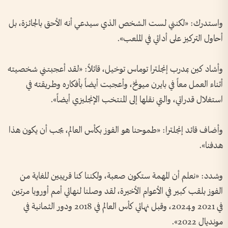
واستدرك: «لكنني لست الشخص الذي سيدعي أنه الأحق بالجائزة، بل
أحاول التركيز على أدائي في الملعب».
وأشاد كين بمدرب إنجلترا توماس توخيل، قائلاً: «لقد أعجبتني شخصيته
أثناء العمل معاً في بايرن ميونخ، وأعجبت أيضاً بأفكاره وطريقته في
استغلال قدراتي، والتي نقلها إلى المنتخب الإنجليزي أيضاً».
وأضاف قائد إنجلترا: «طموحنا هو الفوز بكأس العالم، يجب أن يكون هذا
هدفنا».
وشدد: «نعلم أن المهمة ستكون صعبة، ولكننا كنا قريبين للغاية من
الفوز بلقب كبير في الأعوام الأخيرة، لقد وصلنا لنهائي أمم أوروبا مرتين
في 2021 و2024، وقبل نهائي كأس العالم في 2018 ودور الثمانية في
مونديال 2022».