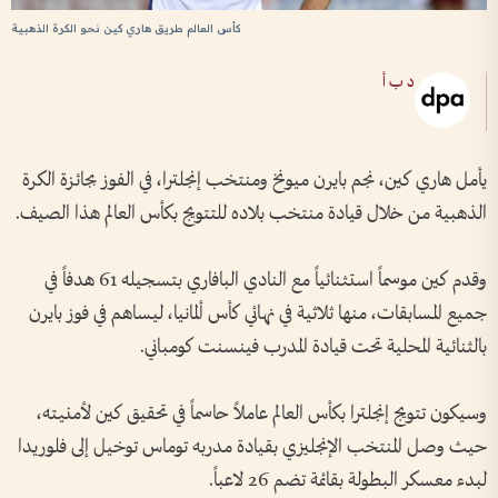
كأس العالم طريق هاري كين نحو الكرة الذهبية
د ب أ
يأمل هاري كين، نجم بايرن ميونخ ومنتخب إنجلترا، في الفوز بجائزة الكرة
الذهبية من خلال قيادة منتخب بلاده للتتويج بكأس العالم هذا الصيف.
وقدم كين موسماً استثنائياً مع النادي البافاري بتسجيله 61 هدفاً في
جميع المسابقات، منها ثلاثية في نهائي كأس ألمانيا، ليساهم في فوز بايرن
بالثنائية المحلية تحت قيادة المدرب فينسنت كومباني.
وسيكون تتويج إنجلترا بكأس العالم عاملاً حاسماً في تحقيق كين لأمنيته،
حيث وصل المنتخب الإنجليزي بقيادة مدربه توماس توخيل إلى فلوريدا
لبدء معسكر البطولة بقائمة تضم 26 لاعباً.