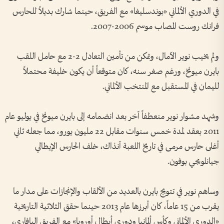
في الدوري الألماني «بوندسليغا» مع الفريق، حينما شارك بديلاً للحارس
فرانك روست المصاب موسم 2006-2007.
ولم يخيب نوير الآمال، وتمكن من تأمين التعادل 2-2 مع حامل اللقب
بايرن ميونخ، ورغم صغر سنه، كان متوقعاً أن يكون خليفة محتملاً
لليمان في المستقبل مع المنتخب الألماني.
وشهد مشوار نوير منعطفاً آخر بعد انضمامه إلى بايرن ميونخ في يوليو عام
2011 بعقد لمدة خمس سنوات مقابل 22 مليون يورو، مما جعله ثاني
أغلى حارس مرمى في تاريخ اللعبة آنذاك، خلف الحارس الإيطالي
جيانلويجي بوفون.
وساهم نوير في تتويج بايرن بالعديد من الألقاب والإنجازات على مدار ما
يقرب من 15 عاماً، كان أبرزها عام 2013 حينما حقق الثلاثية التاريخية
«الدوري الألماني وكأس ألمانيا ودوري أبطال أوروبا» مع الفريق البافاري،