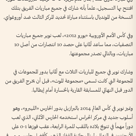
افتتح بها التسجيل، علماً بأنه شارك في جميع مباريات الفريق بتلك
النسخة من المونديال باستثناء مباراة تحديد المركز الثالث ضد أوروغواي.
وفي كأس الأمم الأوروبية «يورو 2012»، لعب نوير جميع مباريات
التصفيات، مما ساعد ألمانيا على حصد 10 انتصارات من أصل 10
مباريات، وبالتالي تصدر مجموعتها.
وشارك نوير في جميع المباريات الثلاث مع ألمانيا بدور المجموعات في
المجموعة التي كانت تسمى «مجموعة الموت»، قبل أن يخرج الفريق من
الدور قبل النهائي للمسابقة القارية بالخسارة أمام إيطاليا.
وتميز نوير في كأس العالم 2014 بالبرازيل بدور الحارس «الليبرو»، وهو
أسلوب جديد في مركز الحراس استخدمه الحارس الألماني، الذي لعب
دوراً مهماً في تتويج بلاده باللقب للمرة الرابعة، عقب فوزها 1-0 على
الأرجنتين في النهائي، لينال جائزة القفاز الذهبي كأفضل حارس مرمى في