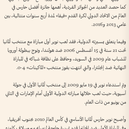
كما حصد العديد من الجوائز الفردية، أهمها جائزة أفضل حارس في
العالم من الاتحاد الدولي لكرة القدم «فيفا» لمدة أربع سنوات متتالية، بين
عامي 2013 و2016.
وفيما يتعلق بمسيرته الدولية، فقد لعب نوير أول مباراة مع منتخب ألمانيا
تحت 21 سنة في 15 أغسطس 2006 ضد هولندا، وتوج ببطولة أوروبا
للشباب عام 2009 في السويد، وحافظ على نظافة شباكه في المباراة
النهائية ضد إنجلترا، والتي انتهت بفوز منتخب «الماكينات» 4-0.
وتم استدعاء نوير في 19 مايو 2009 إلى منتخب ألمانيا الأول في جولة
آسيوية، حيث لعب خلالها مباراته الدولية الأولى أمام الإمارات في الثاني
من يونيو من ذات العام.
وأصبح نوير حارس ألمانيا الأساسي في كأس العالم 2010 بجنوب أفريقيا،
وفي المباراة الأولى ضد إنجلترا قدم تمريرة حاسمة لزميله ميروسلاف كلوزه