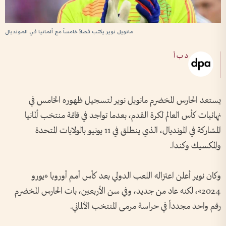
مانويل نوير يكتب فصلاً خامساً مع ألمانيا في المونديال
د ب أ
يستعد الحارس المخضرم مانويل نوير لتسجيل ظهوره الخامس في
نهائيات كأس العالم لكرة القدم، بعدما تواجد في قائمة منتخب ألمانيا
المشاركة في المونديال، الذي ينطلق في 11 يونيو بالولايات المتحدة
والمكسيك وكندا.
وكان نوير أعلن اعتزاله اللعب الدولي بعد كأس أمم أوروبا «يورو
2024»، لكنه عاد من جديد، وفي سن الأربعين، بات الحارس المخضرم
رقم واحد مجدداً في حراسة مرمى المنتخب الألماني.