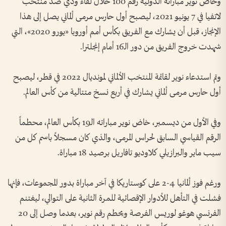
وخاض نوير مباراته الدولية رقم 100 خلال لقاء ودي ضد منتخب
لاتفيا في 7 يونيو 2021، ليصبح أول حارس مرمى ألماني يصل إلى هذا
الإنجاز، قبل أن يشارك مع الفريق بكأس أمم أوروبا «يورو 2020»، التي
شهدت خروج الفريق من دور الـ16 أمام إنجلترا.
وتم استدعاء نوير لقائمة المنتخب الألماني لمونديال 2022 في قطر، ليصبح
أول حارس مرمى ألماني يشارك في أربع نسخ متتالية من كأس العالم.
وفي الأول من ديسمبر، خاض نوير مباراته الـ19 بكأس العالم، محطماً
الرقم القياسي السابق لحراس المرمى، والذي كان مسجلاً باسم كل من
سيب ماير والبرازيلي كلاوديو تافاريل برصيد 18 مباراة.
ورغم فوز ألمانيا 4-2 على كوستاريكا في آخر مباراة بدور المجموعات، فإنها
فشلت في التأهل للأدوار الإقصائية للمرة الثانية على التوالي، ليغتنم
الفرنسي هوغو لوريس الفرصة ويحطم رقم نوير، بعدما وصل إلى 20