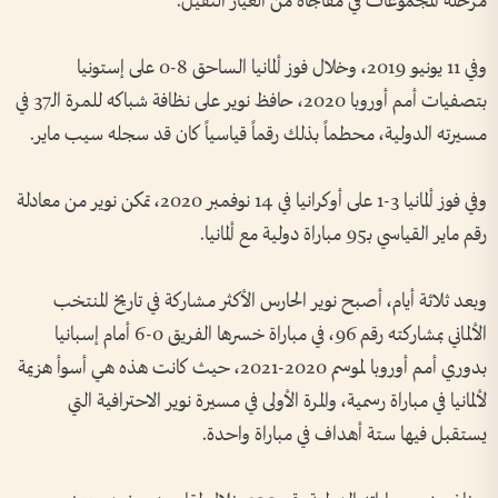
مرحلة المجموعات في مفاجأة من العيار الثقيل.
وفي 11 يونيو 2019، وخلال فوز ألمانيا الساحق 8-0 على إستونيا
بتصفيات أمم أوروبا 2020، حافظ نوير على نظافة شباكه للمرة الـ37 في
مسيرته الدولية، محطماً بذلك رقماً قياسياً كان قد سجله سيب ماير.
وفي فوز ألمانيا 3-1 على أوكرانيا في 14 نوفمبر 2020، تمكن نوير من معادلة
رقم ماير القياسي بـ95 مباراة دولية مع ألمانيا.
وبعد ثلاثة أيام، أصبح نوير الحارس الأكثر مشاركة في تاريخ المنتخب
الألماني بمشاركته رقم 96، في مباراة خسرها الفريق 0-6 أمام إسبانيا
بدوري أمم أوروبا لموسم 2020-2021، حيث كانت هذه هي أسوأ هزيمة
لألمانيا في مباراة رسمية، والمرة الأولى في مسيرة نوير الاحترافية التي
يستقبل فيها ستة أهداف في مباراة واحدة.