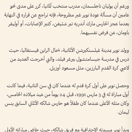
ورغم أن يوليان ناجلسمان، مدرب منتخب ألمانيا، كرر على مدى نحو
عامين أن مسألة عودة نوير غير مطروحة، فإنه تراجع عن قراره في النهاية
بعدما عجز الحارس مارك أندريه تير شتيغن، كثير الإصابات، أو أوليفر
باومان، عن فرض نفسيهما.
وولد نوير بمدينة غيلسنكيرشن الألمانية، شمال الراين فيستفاليا، حيث
درس في مدرسة جيسامتشول بيرغر فيلد، والتي أخرجت العديد من
لاعبي كرة القدم البارزين، مثل مسعود أوزيل.
وحصل نوير على أول كرة قدم له عندما كان في سن الثانية، فيما كانت
أول مباراة له في 3 مارس 1991، قبل 24 يوماً من عيد ميلاده الخامس،
وكان مثله الأعلى عندما كان طفلاً هو حارس شالكه الألماني السابق ينس
ليمان.
وبدأ نوير مسيرته الاحترافية مع فريق شالكه، حيث خاض مباراته الأولى