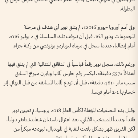
البطولة.
وفي أمم أوروبا «يورو 2016»، لم يتلق نوير أي هدف في مرحلة
المجموعات ودور الـ16، قبل أن تتوقف تلك السلسلة في 2 يوليو 2016
أمام إيطاليا، عندما سجل في مرماه ليوناردو بونوتشي من ركلة جزاء.
ورغم ذلك، سجل نوير رقماً قياسياً في الدقائق المتتالية التي لم يتلق فيها
أهدافاً «557 دقيقة»، ليكسر رقم حارس ألمانيا وبايرن ميونخ السابق
سيب ماير «481 دقيقة»، قبل أن تودع ألمانيا المسابقة من قبل النهائي إثر
خسارتها 1-2 أمام فرنسا.
وقبل بدء التصفيات المؤهلة لكأس العالم 2018 بروسيا، تم تعيين نوير
قائداً جديداً للمنتخب الألماني، بعد اعتزال باستيان شفاينشتايغر دولياً،
لكن الفريق ظهر بشكل باهت للغاية في المونديال، ليودعه مبكراً من