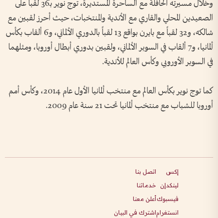
وخلال مسيرته الحافلة مع الساحرة المستديرة، توج نوير بـ36 لقباً على
الصعيدين المحلي والقاري مع الأندية والمنتخبات، حيث أحرز لقبين مع
شالكه، و32 لقباً مع بايرن بواقع 13 لقباً بالدوري الألماني، و6 ألقاب بكأس
ألمانيا، و7 ألقاب في السوبر الألماني، ولقبين بدوري أبطال أوروبا، ومثلهما
في السوبر الأوروبي وكأس العالم للأندية.
كما توج نوير بكأس العالم مع منتخب ألمانيا الأول عام 2014، وكأس أمم
أوروبا للشباب مع منتخب ألمانيا تحت 21 سنة عام 2009.
إكس
اتصل بنا
لينكدإن
خدماتنا
فيسبوك
أعلن معنا
انستغرام
اشترك في البيان