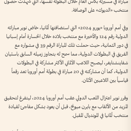
مباراة في مسيرته بكأس العالم خلال البطولة نفسها، التي شهدت حصول
منتخب «الديوك» على الوصافة.
وفي أمم أوروبا «يورو 2024» التي استضافتها ألمانيا، خاض نوير مباراته
الدولية رقم 124 والأخيرة مع منتخب بلاده خلال الخسارة أمام إسبانيا
في دور الثمانية، حيث حملت تلك المباراة الرقم 39 في مشواره مع
الفريق في البطولات الدولية، مما سمح له بتجاوز زميله السابق باستيان
شفاينشتايغر، ليصبح اللاعب الألماني الأكثر مشاركة في البطولات
الدولية، كما أن مشاركته في 20 مباراة في بطولة أمم أوروبا تعد رقماً
قياسياً بين اللاعبين الألمان.
وقرر نوير اعتزال اللعب الدولي عقب أمم أوروبا 2024، ليتفرغ لتحقيق
المزيد من الألقاب مع بايرن ميونخ، قبل أن يعود بشكل مفاجئ لقيادة
منتخب ألمانيا في المونديال المقبل.