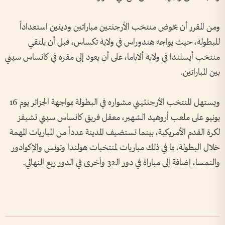
ومن المقرر أن يخوض منتخب الأرجنتين مباراتين وديتين استعداداً
للبطولة، حيث يواجه هندوراس في ولاية تكساس، قبل أن يلتقي
منتخب أيسلندا في ولاية ألاباما، على أن يعود إلى مقره في كانساس سيتي
بين المباراتين.
ويستهل المنتخب الأرجنتيني مشواره في البطولة بمواجهة الجزائر يوم 16
يونيو على ملعب أروهيد الشهير، معقل فريق كانساس سيتي تشيفز
لكرة القدم الأمريكية، بينما تستضيف المدينة عدداً من المباريات المهمة
خلال البطولة، بما في ذلك مباريات لمنتخبات هولندا وتونس والإكوادور
والنمسا، إضافة إلى مباراة في دور الـ32 وأخرى في الدور ربع النهائي.