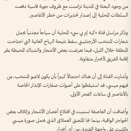
من وجود البعثة في المدينة تزامنت مع ظروف جوية قاسية دفعت
السلطات المحلية إلى إصدار تحذيرات من خطر الأعاصير.
وذكر مراسل قناة «كيه إم بي سي» المحلية أن سياجاً معدنياً يحمل
شعارات المنتخب الأرجنتيني سقط نتيجة الرياح العاتية التي اجتاحت
المنطقة خلال الليل، فيما تعرضت بعض الأشجار والشباك المحيطة بمقر
إقامة الفريق لأضرار متفاوتة.
وأشارت القناة إلى أن هناك احتمالاً كبيراً بأن يكون لاعبو المنتخب، بمن
فيهم ميسي، قد استيقظوا على أصوات صفارات الإنذار الخاصة
بالأعاصير في ساعات الفجر الأولى.
وأضافت أن العاصفة تسببت في اقتلاع أغصان الأشجار وإتلاف بعض
الحواجز الواقية، بينما نجا الملصق العملاق الذي يحمل صورة ميسي
والمثبت على واجهة الفندق من أي أضرار.