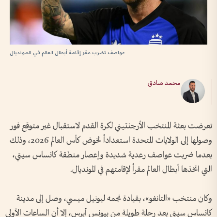
عواصف تضرب مقر إقامة أبطال العالم في المونديال
محمد صادق
تعرضت بعثة المنتخب الأرجنتيني لكرة القدم لاستقبال غير متوقع فور
وصولها إلى الولايات المتحدة استعداداً لخوض كأس العالم 2026، وذلك
بعدما ضربت عواصف رعدية شديدة وإعصار منطقة كانساس سيتي،
التي اتخذها أبطال العالم مقراً لإقامتهم في المونديال.
وكان منتخب «التانغو»، بقيادة نجمه ليونيل ميسي، وصل إلى مدينة
كانساس سيتي بعد رحلة طويلة من بيونس آيرس، إلا أن الساعات الأولى