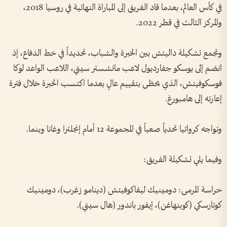
في كأس العالم، بعدما قاد الفريق إلى المباراة النهائية في روسيا 2018،
والمركز الثالث في قطر 2022.
وتجمع تشكيلة داليتش بين الخبرة والشباب، تحديداً في خط الدفاع، إذ
انضم إلى يوسكو جفارديول لاعب مانشستر سيتي، اللاعب الواعد لوكا
فوسكوفيتش، الذي يحظى بتقييم عالٍ بعدما اكتسب الخبرة خلال فترة
إعارته إلى هامبورغ.
وتواجه كرواتيا تحدياً صعباً في المجموعة 12 أمام إنجلترا وغانا وبنما.
وفيما يلي تشكيلة الفريق:
حراسة المرمى: دومينيك ليفاكوفيتش (دينامو زغرب)، دومينيك
كوتارسكي (كوبنهاغن)، إيفور باندور (هال سيتي).