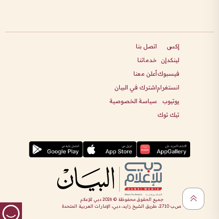
إكس
اتصل بنا
لينكدإن
خدماتنا
فيسبوك
أعلن معنا
انستغرام
اشترك في البيان
يوتيوب
سياسة الخصوصية
تيك توك
جميع الحقوق محفوظة ©
2026
دبي للإعلام
ص.ب 2710، طريق الشيخ زايد، دبي، الإمارات العربية المتحدة