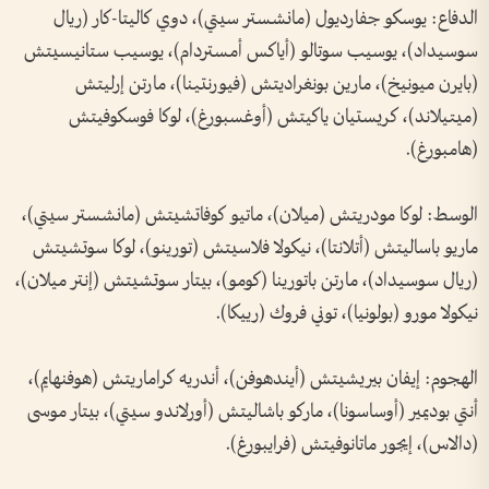
الدفاع: يوسكو جفارديول (مانشستر سيتي)، دوي كاليتا-كار (ريال
سوسيداد)، يوسيب سوتالو (أياكس أمستردام)، يوسيب ستانيسيتش
(بايرن ميونيخ)، مارين بونغراديتش (فيورنتينا)، مارتن إرليتش
(ميتيلاند)، كريستيان ياكيتش (أوغسبورغ)، لوكا فوسكوفيتش
(هامبورغ).
الوسط: لوكا مودريتش (ميلان)، ماتيو كوفاتشيتش (مانشستر سيتي)،
ماريو باساليتش (أتلانتا)، نيكولا فلاسيتش (تورينو)، لوكا سوتشيتش
(ريال سوسيداد)، مارتن باتورينا (كومو)، بيتار سوتشيتش (إنتر ميلان)،
نيكولا مورو (بولونيا)، توني فروك (رييكا).
الهجوم: إيفان بيريشيتش (أيندهوفن)، أندريه كراماريتش (هوفنهايم)،
أنتي بوديمير (أوساسونا)، ماركو باشاليتش (أورلاندو سيتي)، بيتار موسى
(دالاس)، إيجور ماتانوفيتش (فرايبورغ).