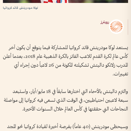
لوكا مودريتش قائد كرواتيا
رويترز
يستعد لوكا مودريتش قائد كرواتيا للمشاركة فيما يتوقع أن يكون آخر
كأس عالم لكرة القدم للاعب الفائز بالكرة الذهبية عام 2018، بعدما أعلن
المدرب زلاتكو داليتش تشكيلته المكونة من 26 لاعباً دون إجراء أي
تغييرات.
والتزم داليتش بالأسماء التي اختارها سابقاً في 18 مايو/أيار، واستبعد
سبعة لاعبين احتياطيين، في الوقت الذي تسعى فيه كرواتيا إلى مواصلة
النجاحات التي حققتها في كأس العالم خلال السنوات الأخيرة.
وسيحظى مودريتش (40 عاماً) بفرصة أخيرة لقيادة كرواتيا نحو المجد