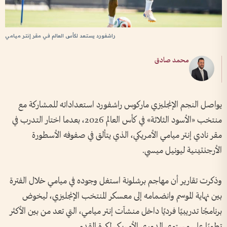
راشفورد يستعد لكأس العالم في مقر إنتر ميامي
محمد صادق
يواصل النجم الإنجليزي ماركوس راشفورد استعداداته للمشاركة مع
منتخب «الأسود الثلاثة» في كأس العالم 2026، بعدما اختار التدرب في
مقر نادي إنتر ميامي الأمريكي، الذي يتألق في صفوفه الأسطورة
الأرجنتينية ليونيل ميسي.
وذكرت تقارير أن مهاجم برشلونة استغل وجوده في ميامي خلال الفترة
بين نهاية الموسم وانضمامه إلى معسكر المنتخب الإنجليزي، ليخوض
برنامجًا تدريبيًا فرديًا داخل منشآت إنتر ميامي، التي تعد من بين الأكثر
تطورًا على مستوى الدوري الأمريكي لكرة القدم.