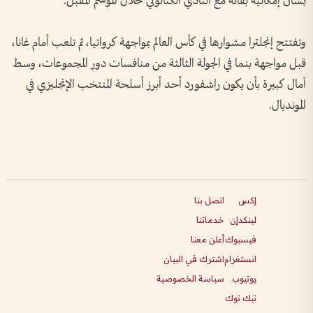
بشأن إمكانية بقائه مع النادي الكتالوني خلال الموسم المقبل.
وتفتتح إنجلترا مشوارها في كأس العالم بمواجهة كرواتيا، ثم تلعب أمام غانا،
قبل مواجهة بنما في الجولة الثالثة من منافسات دور المجموعات، وسط
آمال كبيرة بأن يكون راشفورد أحد أبرز أسلحة المنتخب الإنجليزي في
المونديال.
إكس
اتصل بنا
لينكدإن
خدماتنا
فيسبوك
أعلن معنا
انستغرام
اشترك في البيان
يوتيوب
سياسة الخصوصية
تيك توك