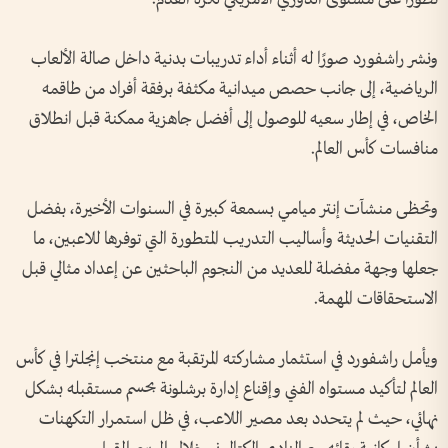
ونشر راشفورد صورًا له أثناء أداء تدريبات بدنية داخل صالة الألعاب
الرياضية، إلى جانب حصص ميدانية مكثفة برفقة أفراد من طاقمه
الخاص، في إطار سعيه للوصول إلى أفضل جاهزية ممكنة قبل انطلاق
منافسات كأس العالم.
وتحظى منشآت إنتر ميامي بسمعة كبيرة في السنوات الأخيرة، بفضل
التقنيات الحديثة وأساليب التدريب المتطورة التي توفرها للاعبين، ما
جعلها وجهة مفضلة للعديد من النجوم الباحثين عن إعداد مثالي قبل
الاستحقاقات المهمة.
ويأمل راشفورد في استثمار مشاركته المرتقبة مع منتخب إنجلترا في كأس
العالم لتأكيد مستواه الفني وإقناع إدارة برشلونة بحسم مستقبله بشكل
نهائي، حيث لم يتحدد بعد مصير اللاعب، في ظل استمرار التكهنات