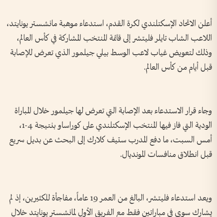
أعلن الاتحاد الإسكتلندي لكرة القدم، استدعاء موهبة مانشستر يونايتد،
اللاعب الشاب تايلر فليتشر إلى قائمة المنتخب المشاركة في كأس العالم،
وذلك لتعويض غياب لاعب الوسط بيلي جيلمور الذي تعرض للإصابة
قبل أيام من كأس العالم.
وجاء قرار الاستدعاء بعد الإصابة التي تعرض لها جيلمور خلال المباراة
الودية التي فاز فيها المنتخب الإسكتلندي على كوراساو بنتيجة 4-1،
أمس السبت، ما دفع المدرب ستيف كلارك إلى البحث عن بديل سريع
قبل انطلاق منافسات المونديال.
ويعد استدعاء فليتشر، البالغ من العمر 19 عاماً، مفاجأة للكثيرين، إذ لم
يشارك سوى في مباراتين فقط مع الفريق الأول لمانشستر يونايتد خلال