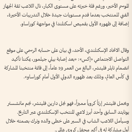
الموسم الأخير، ورغم قلة خبرته على مستوى الكبار، نال اللاعب ثقة الجهاز
الفني للمنتخب بعدما قدم مستويات جيدة خلال التدريبات الأخيرة،
إضافة إلى ظهوره الأول بقميص اسكتلندا في مواجهة كوراساو.
وقال الاتحاد الإسكتلندي، الأحد، في بيان على حسابه الرسمي على موقع
التواصل الاجتماعي «إكس»: «بعد إصابة بيلي جيلمور، يمكننا تأكيد
انضمام تايلر فليتشر، البالغ من العمر 19 عاماً، إلى قائمة منتخبنا المشاركة
في كأس العالم، وذلك بعد ظهوره الدولي الأول أمام كوراساو».
ويحمل فليتشر إرثاً كروياً مميزاً، فهو نجل دارين فليتشر، نجم مانشستر
يونايتد السابق وأحد أبرز لاعبي المنتخب الإسكتلندي عبر التاريخ.
وسيأمل اللاعب الشاب في السير على خطى والده وترك بصمته خلال
أول مشاركة له في أكبر محفل كروي عالمي.