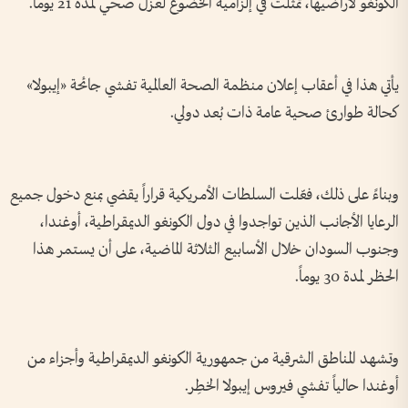
الكونغو لأراضيها، تمثلت في إلزامية الخضوع لعزل صحي لمدة 21 يوماً.
يأتي هذا في أعقاب إعلان منظمة الصحة العالمية تفشي جائحة «إيبولا»
كحالة طوارئ صحية عامة ذات بُعد دولي.
وبناءً على ذلك، فعّلت السلطات الأمريكية قراراً يقضي بمنع دخول جميع
الرعايا الأجانب الذين تواجدوا في دول الكونغو الديمقراطية، أوغندا،
وجنوب السودان خلال الأسابيع الثلاثة الماضية، على أن يستمر هذا
الحظر لمدة 30 يوماً.
وتشهد المناطق الشرقية من جمهورية الكونغو الديمقراطية وأجزاء من
أوغندا حالياً تفشي فيروس إيبولا الخطِر.