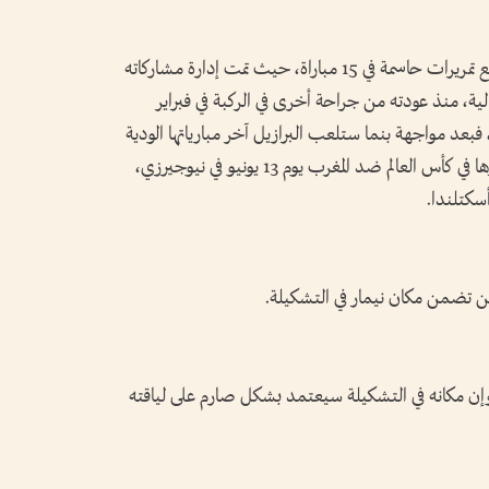
وسجل نيمار هذا العام ستة أهداف، وقدم أربع تمريرات حاسمة في 15 مباراة، حيث تمت إدارة مشاركاته
الية، منذ عودته من جراحة أخرى في الركبة في فبراير
فبعد مواجهة بنما ستلعب البرازيل آخر مبارياتها الودية
ضد مصر في كليفلاند، قبل أن تستهل مشوارها في كأس العالم ضد المغرب يوم 13 يونيو في نيوجيرزي،
أسكتلندا.
ن ​تضمن مكان نيمار في التشكيلة.
إن مكانه في التشكيلة سيعتمد بشكل صارم على لياقته