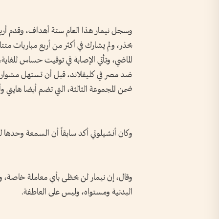
بحذر، ولم يشارك في أكثر من أربع مباريات ⁠متت
الماضي، وتأتي الإصابة في توقيت حساس للغاية، 
ضمن المجموعة الثالثة، التي تضم ‌أيضا هايتي و
وكان أنشيلوتي أكد سابقاً أن السمعة وحدها ل
وقال، إن نيمار لن يحظى بأي معاملة خاصة، و
البدنية ومستواه، وليس على العاطفة.