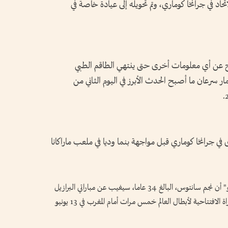
تحاد في جرانخا كوماري، وتم تحويله إلى عيادة خاصة في
فصاح عن أي معلومات أخرى حتى ينتهي الطاقم الطبي
ر سرعان ما أصبح الحدث الأبرز في اليوم الثاني من
 جرانخا كوماري قبل مواجهة بنما وديا في ملعب ماراكانا
وأعلن رودريغو لاسمار طبيب منتخب الـ "سيليساو" أن نجم سانتوس، البالغ 34 عاما، سيغيب عن مباراتي البرازيل
الوديتين أمام بنما ومصر، وقد يغيب أيضا عن المباراة الافتتاحية لأبطال العالم خمس مرات أمام المغرب في 13 يونيو