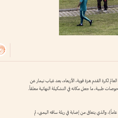
الم لكرة القدم هزة قوية، الأربعاء، بعد غياب نيمار ‌عن
صات طبية، ما جعل مكانه في التشكيلة النهائية معلقاً.
وأكد الاتحاد البرازيلي لكرة القدم أن نيمار (34 عاماً)، والذي يتعافى من إصابة في ربلة ساقه اليمنى، لم