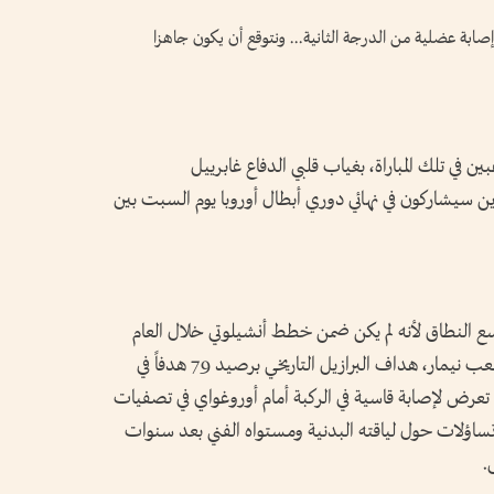
ابة عضلية من الدرجة الثانية... ونتوقع أن يكون جاهزا
ين ‌في تلك المباراة، بغياب قلبي الدفاع غابرييل
ذين سيشاركون في نهائي دوري أبطال أوروبا يوم السبت بين
واسع النطاق لأنه لم يكن ضمن خطط أنشيلوتي خلال العام
الذي قضاه المدرب الإيطالي في المسؤولية. ولم ​يلعب نيمار، هداف ‌البرازيل التاريخي برصيد 79 ​هدفاً في
، مع البرازيل منذ ⁠عام 2023 عندما تعرض لإصابة قاسية في الركبة أمام أوروغواي في تصفيات
ساؤلات حول لياقته البدنية ومستواه الفني بعد ​سنوات
.