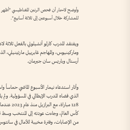
وأوضح لاسمار أن فحص الرنين المغناطيسي "أظهر إص
للمشاركة خلال أسبوعين إلى ثلاثة أسابيع".
ويفتقد المدرب كارلو أنشيلوتي بالفعل ثلاثة لاعب
وماركينيوس، والمهاجم غابرييل مارتينيلي، ‌ال
أرسنال وباريس ‌سان جيرمان.
وأثار استدعاء نيمار الأسبوع ‌الماضي حماساً 
128 مباراة
كأس العالم، وجاءت عودته إلى المنتخب وسط ت
من الإصابات، ⁠وفترة مخيبة للآمال ⁠في سانتوس