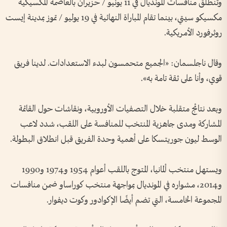
وتنطلق منافسات المونديال في 11 يونيو / حزيران بالعاصمة المكسيكية
مكسيكو سيتي، بينما تقام المباراة النهائية في 19 يوليو / تموز بمدينة إيست
روثرفورد الأمريكية.
وقال ناجلسمان: «الجميع متحمسون لبدء الاستعدادات. لدينا فريق
قوي، وأنا على ثقة تامة به».
وبعد نتائج متقلبة خلال التصفيات الأوروبية، ونقاشات حول القائمة
المشاركة ومدى جاهزية المنتخب للمنافسة على اللقب، شدد لاعب
الوسط ليون جوريتسكا على أهمية وحدة الفريق قبل انطلاق البطولة.
ويستهل منتخب ألمانيا، المتوج باللقب أعوام 1954 و1974 و1990
و2014، مشواره في المونديال بمواجهة منتخب كوراساو ضمن منافسات
المجموعة الخامسة، التي تضم أيضًا الإكوادور وكوت ديفوار.