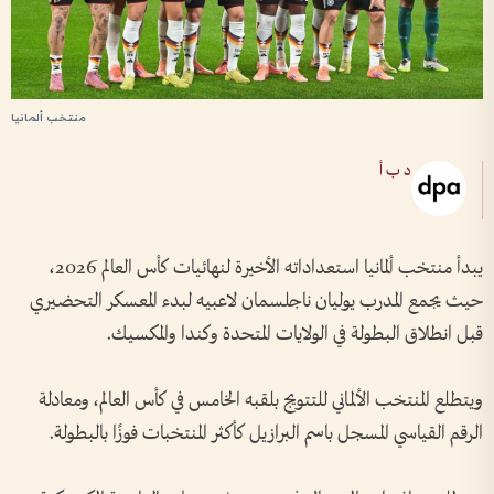
منتخب ألمانيا
د ب أ
يبدأ منتخب ألمانيا استعداداته الأخيرة لنهائيات كأس العالم 2026،
حيث يجمع المدرب يوليان ناجلسمان لاعبيه لبدء المعسكر التحضيري
قبل انطلاق البطولة في الولايات المتحدة وكندا والمكسيك.
ويتطلع المنتخب الألماني للتتويج بلقبه الخامس في كأس العالم، ومعادلة
الرقم القياسي المسجل باسم البرازيل كأكثر المنتخبات فوزًا بالبطولة.