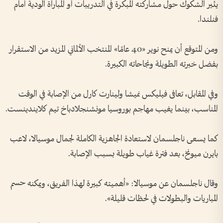
يثير الشكوك حول مشاركته المبكرة في التدريبات أو المباراة الودية أمام
فنلندا.
ومن المتوقع أن يمنح نوير «40 عامًا» المنتخب الألماني المزيد من الاستقرار
بفضل خبرته الطويلة ونجاحاته الكبيرة.
وفي المقابل، تعافى فيليكس نميشا ولينارت كارل من الإصابة في الوقت
المناسب، بينما يغيب مهاجم بوروسيا مونشنجلادباخ تيم كلايندينست.
كما يسعى ناجلسمان لاستعادة الجاهزية الكاملة لجمال موسيالا، لاعب
بايرن ميونخ، بعد فترة غياب طويلة بسبب الإصابة.
وقال ناجلسمان عن موسيالا: «أهميته كبيرة لهذا الفريق، ويمكنه حسم
المباريات والبطولات في لحظات قليلة».