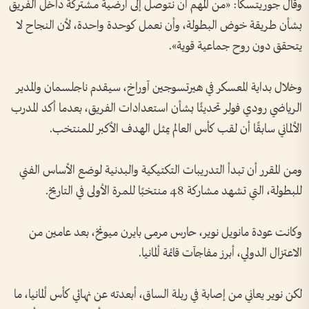
وقال جوريتسكا: «من المهم أن نتوصل إلى أرضية مشتركة داخل الفريق
بشأن طريقة خوض البطولة، وأن نعمل كوحدة واحدة، لأن النجاح لا
يتحقق دون روح جماعية قوية».
وخلال بداية المعسكر في هيرتسوجين آوراخ، سيقدم ناجلسمان والمدير
الرياضي رودي فولر تحديثًا بشأن استعدادات الفريق، بعدما أكد المدرب
الألماني سابقًا أن لقب كأس العالم يمثل الهدف الأكبر للمنتخب.
ومن المقرر أن تبدأ التدريبات التكتيكية والبدنية لوضع الأساس الفني
للبطولة، التي تشهد مشاركة 48 منتخبًا للمرة الأولى في التاريخ.
وكانت عودة مانويل نوير، حارس مرمى بايرن ميونخ، بعد عامين من
الاعتزال الدولي، أبرز مفاجآت قائمة ألمانيا.
لكن نوير يعاني من إصابة في ربلة الساق، أبعدته عن نهائي كأس ألمانيا، ما