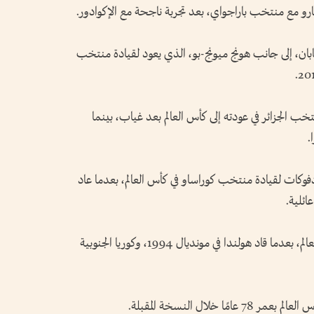
ارو مع منتخب باراجواي، بعد تجربة ناجحة مع الإكوادور.
ان، إلى جانب هونج ميونج-بو، الذي يعود لقيادة منتخب
خب الجزائر في عودته إلى كأس العالم بعد غياب، بينما
.
وكات لقيادة منتخب كوراساو في كأس العالم، بعدما عاد
ائلية.
وتعد هذه المشاركة الثالثة لأدفوكات في كأس العالم، بعدما قاد هولندا في مونديال 1994، وكوريا الجنوبية
خلال النسخة المقبلة.