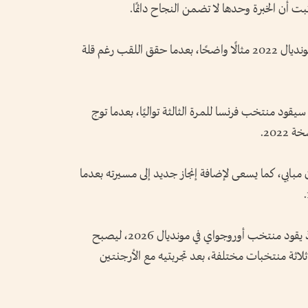
بت أن الخبرة وحدها لا تضمن النجاح دائمًا.
ويعد تتويج ليونيل سكالوني مع الأرجنتين في مونديال 2022 مثالًا واضحًا، بعدما حقق اللقب رغم قلة
يقود منتخب فرنسا للمرة الثالثة تواليًا، بعدما توج
بابي، كما يسعى لإضافة إنجاز جديد إلى مسيرته بعدما
كما يظهر مارسيلو بيلسا ضمن أبرز المدربين، إذ يقود منتخب أوروجواي في مونديال 2026، ليصبح
ثلاثة منتخبات مختلفة، بعد تجربتيه مع الأرجنتين