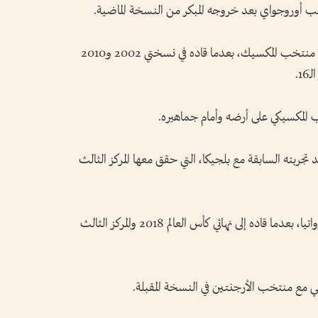
تخب أوروجواي بعد خروجه المبكر من النسخة الماضية.
بدوره، يخوض خافيير أجيري تجربته الثالثة مع منتخب المكسيك، بعدما قاده في نسختي 2002 و2010
.
ب المكسيكي على أرضه وأمام جماهيره.
 تجربته السابقة مع بلجيكا، التي حقق معها المركز الثالث
ويواصل زلاتكو داليتش رحلته مع منتخب كرواتيا، بعدما قاده إلى نهائي كأس العالم 2018 والمركز الثالث
يخي مع منتخب الأرجنتين في النسخة المقبلة.