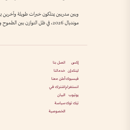
وبين مدربين يمتلكون خبرات طويلة وآخرين يسع
مونديال 2026، في ظل التوازن بين الطموح والتجربة.
إكس
اتصل بنا
لينكدإن
خدماتنا
فيسبوك
أعلن معنا
انستغرام
اشترك في
يوتيوب
البيان
تيك توك
سياسة
الخصوصية