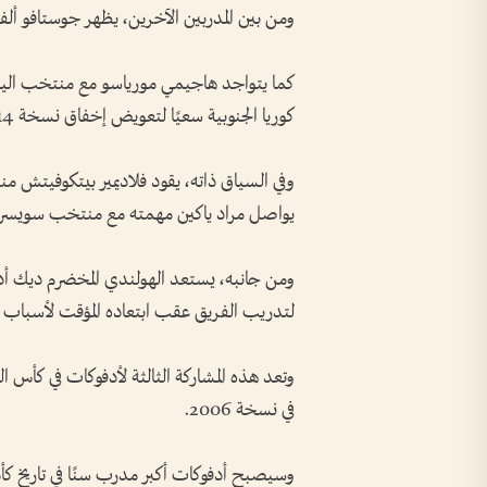
ومن بين المدربين الآخرين، يظهر جوستافو ألف
كما يتواجد هاجيمي مورياسو مع منتخب الياب
كوريا الجنوبية سعيًا لتعويض إخفاق نسخة 2014.
وفي السياق ذاته، يقود فلاديمير بيتكوفيتش منت
يواصل مراد ياكين مهمته مع منتخب سويسرا
ومن جانبه، يستعد الهولندي المخضرم ديك أدف
لتدريب الفريق عقب ابتعاده المؤقت لأسباب ع
في نسخة 2006.
وسيصبح أدفوكات أكبر مدرب سنًا في تاريخ كأس العالم بعمر 78 عامًا 