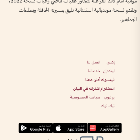
مواتية أمام قائد الفراعنة لتجاوز عقبات الماضي وغياب نسخة 2022،
وتقديم نسخة مونديالية استثنائية تليق بمسيرته الحافلة وتطلعات
الجماهير.
إكس
اتصل بنا
لينكدإن
خدماتنا
فيسبوك
أعلن معنا
انستغرام
اشترك في البيان
يوتيوب
سياسة الخصوصية
تيك توك