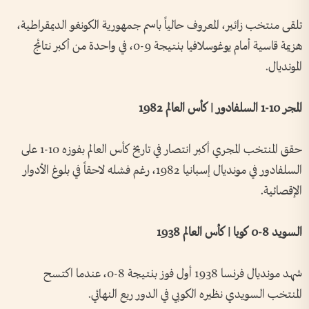
تلقى منتخب زائير، المعروف حالياً باسم جمهورية الكونغو الديمقراطية،
هزيمة قاسية أمام يوغوسلافيا بنتيجة 9-0، في واحدة من أكبر نتائج
المونديال.
المجر 10-1 السلفادور | كأس العالم 1982
حقق المنتخب المجري أكبر انتصار في تاريخ كأس العالم بفوزه 10-1 على
السلفادور في مونديال إسبانيا 1982، رغم فشله لاحقاً في بلوغ الأدوار
الإقصائية.
السويد 8-0 كوبا | كأس العالم 1938
شهد مونديال فرنسا 1938 أول فوز بنتيجة 8-0، عندما اكتسح
المنتخب السويدي نظيره الكوبي في الدور ربع النهائي.