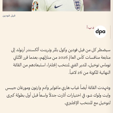
فيل فودين
د ب أ
سيضطر كل من فيل فودين وكول بالمر وترينت ألكسندر أرنولد إلى
متابعة منافسات كأس العالم 2026 من منازلهم، بعدما قرر الألماني
توماس توخيل، المدير الفني لمنتخب إنجلترا، استبعادهم من القائمة
النهائية المكونة من 26 لاعباً.
وشهدت القائمة أيضاً غياب هاري ماغواير وآدم وارتون ومورغان جيبس
وايت ولوك شو، في اختيارات أثارت جدلاً واسعاً قبل أول بطولة كبرى
لتوخيل مع المنتخب الإنجليزي.