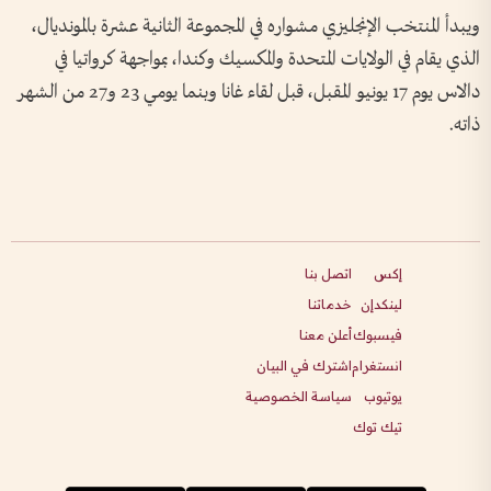
ويبدأ المنتخب الإنجليزي مشواره في المجموعة الثانية عشرة بالمونديال،
الذي يقام في الولايات المتحدة والمكسيك وكندا، بمواجهة كرواتيا في
دالاس يوم 17 يونيو المقبل، قبل لقاء غانا وبنما يومي 23 و27 من الشهر
ذاته.
إكس
اتصل بنا
لينكدإن
خدماتنا
فيسبوك
أعلن معنا
انستغرام
اشترك في البيان
يوتيوب
سياسة الخصوصية
تيك توك