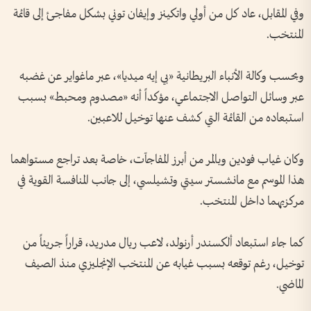
وفي المقابل، عاد كل من أولي واتكينز وإيفان توني بشكل مفاجئ إلى قائمة
المنتخب.
وبحسب وكالة الأنباء البريطانية «بي إيه ميديا»، عبر ماغواير عن غضبه
عبر وسائل التواصل الاجتماعي، مؤكداً أنه «مصدوم ومحبط» بسبب
استبعاده من القائمة التي كشف عنها توخيل للاعبين.
وكان غياب فودين وبالمر من أبرز المفاجآت، خاصة بعد تراجع مستواهما
هذا الموسم مع مانشستر سيتي وتشيلسي، إلى جانب المنافسة القوية في
مركزيهما داخل المنتخب.
كما جاء استبعاد ألكسندر أرنولد، لاعب ريال مدريد، قراراً جريئاً من
توخيل، رغم توقعه بسبب غيابه عن المنتخب الإنجليزي منذ الصيف
الماضي.