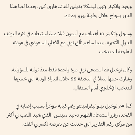
ويعود واتكينز وتوني ليشكلا بديلين للقائد هاري كين، بعدما لعبا هذا
الدور بنجاح خلال بطولة يورو 2024.
وسجل واتكينز 10 أهداف مع أستون فيلا منذ استبعاده في فترة التوقف
الدولي الأخيرة، بينما ساهم تألق توني مع الأهلي السعودي في عودته
المفاجئة للمنتخب.
وكان توخيل قد استدعى توني مرة واحدة فقط منذ توليه المسؤولية،
وشارك حينها بديلاً في الدقيقة 88 خلال المباراة الودية التي خسرها
المنتخب الإنجليزي أمام السنغال.
كما ضم توخيل تينو ليفرامينتو رغم غيابه مؤخراً بسبب إصابة في
الفخذ، وقرر استدعاء الظهير دجيد سبنس، الذي يجيد اللعب في أكثر
من مركز، رغم التقارير التي تحدثت عن تعرضه لكسر في الفك.