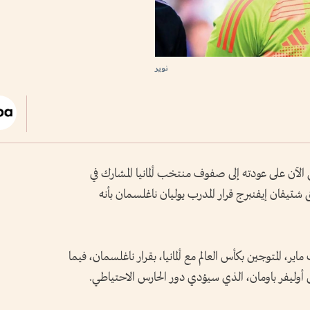
نوير
 الآن على عودته إلى صفوف منتخب ألمانيا المشارك في
ب السابق شتيفان إيفنبرج قرار المدرب يوليان ناغلسمان بأنه
ر، المتوجين بكأس العالم مع ألمانيا، بقرار ناغلسمان، فيما
س أوليفر باومان، الذي سيؤدي دور الحارس الاحتياطي.