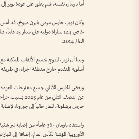
أما باومان نفسه، فلم يعلق على عودة نوير إلى
خاض 124 مبارا
العالم 2014.
وبدا أن نوير، المتوج بجميع الألقاب الممكنة 
أسلوبه المتقدم خارج منطقة الجزاء، في طريقه ل
ورفض الحارس الألماني جميع مقترحات العودة 
عن النصف الثاني م
حارس برشلونة، المعار حالياً إلى جيرونا، لإصابة
واستفاد باومان «36 عاماً» من 
الأوروبية المؤهلة لكأس العالم، إضافة إلى المبا