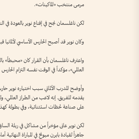
مرمى منتخب «الماكينات».
لكن ناغلسمان نجح في إقناع نوير بالعودة في النه
وكان نوير قد أصبح الحارس الأساسي لألمانيا قبل انطلاق مونديال 2010 م
واعترف ناغلسمان بأن القرار كان «محبطاً» با
العالمي»، مؤكداً في الوقت نفسه التزام الحارس
وأوضح المدرب الألماني سبب اختياره نوير حارساً
يقدمه للفريق. إنه لاعب من الطراز العالمي، وله
على صناعة لحظات استثنائية، وفي بطولة كهذ
لكن نوير عانى مؤخراً من مشاكل في ربلة الساق،
جاهزاً لقيادة بايرن ميونخ في المباراة النهائية أ