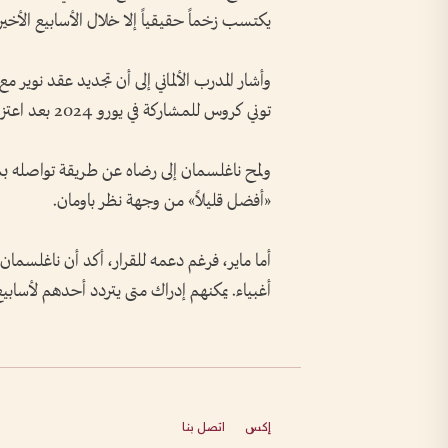
يكتسب زخماً حقيقياً إلا خلال الأسابيع الأخير
وأشار المدرب الألماني إلى أن تجديد عقد نوير مع ب
توني كروس للمشاركة في يورو 2024 بعد اعتزاله الدولي.
ولمح ناغلسمان إلى رضاه عن طريقة تواصله بشأ
«أفضل قليلاً» من وجهة نظر باومان.
أما ماير، فرغم دعمه للقرار، أكد أن ناغلسمان 
أغبياء. يمكنهم إدراك متى يتردد أحدهم لأسا
إكس
اتصل بنا