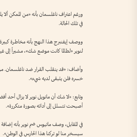
ورغم اعتراف ناغلسمان بأنه «من الممكن ألا يلعب
في تلك الحالة.
ووصف إيفنبرج هذا النهج بأنه مخاطرة كبيرة، قا
لنوير «لطالما كانت موضع شك»، مشيراً إلى غيابه عن 17 مباراة من أصل 54 خاضها بايرن
وأضاف: «قد ينقلب القرار ضد ناغلسمان. من ال
خسره فلن يتبقى لديه شيء».
وتابع: «لا شك أن مانويل نوير لا يزال أحد أفض
أصبحت تتسلل إلى أدائه بصورة متكررة».
في المقابل، وصف ماتيوس ضم نوير بأنه إضافة ه
سيسخر منا لو تركنا هذا الحارس في الوطن».