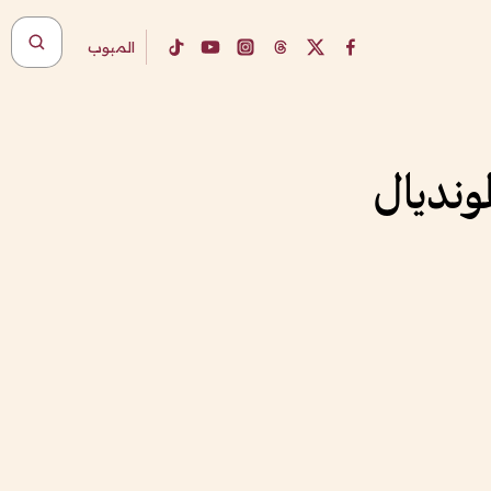
المبوب
مونديال