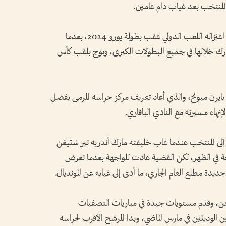
 المنتخب بعد غياب دام عامين.
وكان نوير، حارس مرمى بايرن ميونخ، قد أعلن اعتزاله اللعب الدولي عقب بطولة يورو 2024، بعدما
ة دولية على مدار 15 عاماً، شارك خلالها في جميع البطولات الكبرى، وتوج بلقب كأس
مع بايرن ميونخ، والذي أعاد تعريف مركز حراسة المرمى بفضل
إنهاء مسيرته مع النادي البافاري.
إلى المنتخب عندما غاب خليفته مارك أندريه تير شتيغن
ن عام 2025 بسبب جراحة في الظهر، لكن القضية عادت للواجهة بعدما تعرض
 جديدة مطلع العام الجاري، ما أدى إلى غيابه عن المونديال.
إصابة تير شتيغن، وقدم مستويات جيدة في مباريات التصفيات
راتين الوديتين في مارس الماضي، وبدا المرشح الأقرب لحراسة