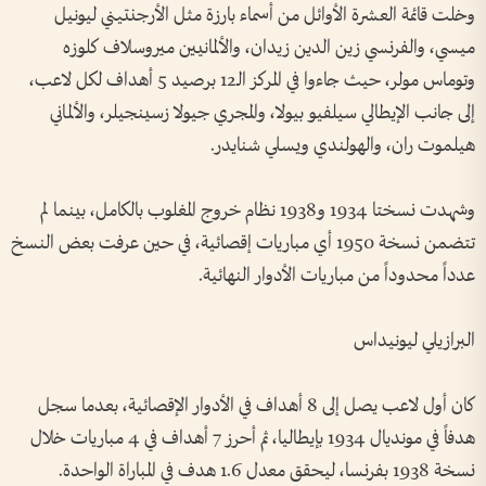
وخلت قائمة العشرة الأوائل من أسماء بارزة مثل الأرجنتيني ليونيل
ميسي، والفرنسي زين الدين زيدان، والألمانيين ميروسلاف كلوزه
وتوماس مولر، حيث جاءوا في المركز الـ12 برصيد 5 أهداف لكل لاعب،
إلى جانب الإيطالي سيلفيو بيولا، والمجري جيولا زسينجيلر، والألماني
هيلموت ران، والهولندي ويسلي شنايدر.
وشهدت نسختا 1934 و1938 نظام خروج المغلوب بالكامل، بينما لم
تتضمن نسخة 1950 أي مباريات إقصائية، في حين عرفت بعض النسخ
عدداً محدوداً من مباريات الأدوار النهائية.
البرازيلي ليونيداس
كان أول لاعب يصل إلى 8 أهداف في الأدوار الإقصائية، بعدما سجل
هدفاً في مونديال 1934 بإيطاليا، ثم أحرز 7 أهداف في 4 مباريات خلال
نسخة 1938 بفرنسا، ليحقق معدل 1.6 هدف في المباراة الواحدة.