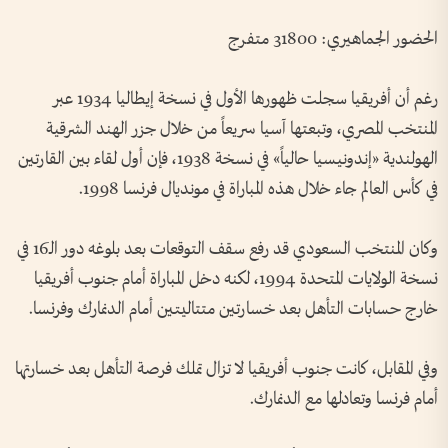
الحضور الجماهيري: 31800 متفرج
رغم أن أفريقيا سجلت ظهورها الأول في نسخة إيطاليا 1934 عبر
المنتخب المصري، وتبعتها آسيا سريعاً من خلال جزر الهند الشرقية
الهولندية «إندونيسيا حالياً» في نسخة 1938، فإن أول لقاء بين القارتين
في كأس العالم جاء خلال هذه المباراة في مونديال فرنسا 1998.
وكان المنتخب السعودي قد رفع سقف التوقعات بعد بلوغه دور الـ16 في
نسخة الولايات المتحدة 1994، لكنه دخل المباراة أمام جنوب أفريقيا
خارج حسابات التأهل بعد خسارتين متتاليتين أمام الدنمارك وفرنسا.
وفي المقابل، كانت جنوب أفريقيا لا تزال تملك فرصة التأهل بعد خسارتها
أمام فرنسا وتعادلها مع الدنمارك.