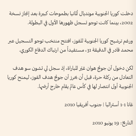
دخلت كوريا الجنوبية مونديال ألمانيا بطموحات كبيرة بعد إنجاز نسخة
2002، بينما كانت توجو تسجل ظهورها الأول في البطولة.
ورغم ترشيح كوريا الجنوبية للفوز، افتتح منتخب توجو التسجيل عبر
محمد قادر في الدقيقة 31، مستفيداً من ارتباك الدفاع الكوري.
لكن دخول آن جونج هوان غيّر المباراة، إذ سجل لي تشون سو هدف
التعادل من ركلة حرة، قبل أن يحرز آن جونج هدف الفوز، ليمنح كوريا
الجنوبية أول انتصار لها في كأس عالم يقام خارج أرضها.
غانا 1-1 أستراليا | جنوب أفريقيا 2010
التاريخ: 19 يونيو 2010