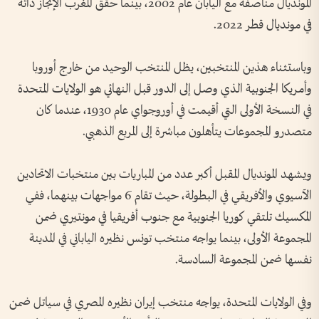
المونديال مناصفة مع اليابان عام 2002، بينما حقق المغرب الإنجاز ذاته
في مونديال قطر 2022.
وباستثناء هذين المنتخبين، يظل المنتخب الوحيد من خارج أوروبا
وأمريكا الجنوبية الذي وصل إلى الدور قبل النهائي هو الولايات المتحدة
في النسخة الأولى التي أقيمت في أوروجواي عام 1930، عندما كان
متصدرو المجموعات يتأهلون مباشرة إلى المربع الذهبي.
ويشهد المونديال المقبل أكبر عدد من المباريات بين منتخبات الاتحادين
الآسيوي والأفريقي في البطولة، حيث تقام 6 مواجهات بينهما، ففي
المكسيك تلتقي كوريا الجنوبية مع جنوب أفريقيا في مونتيري ضمن
المجموعة الأولى، بينما يواجه منتخب تونس نظيره الياباني في المدينة
نفسها ضمن المجموعة السادسة.
وفي الولايات المتحدة، يواجه منتخب إيران نظيره المصري في سياتل ضمن