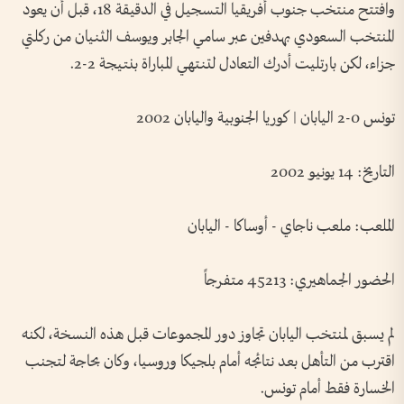
وافتتح منتخب جنوب أفريقيا التسجيل في الدقيقة 18، قبل أن يعود
المنتخب السعودي بهدفين عبر سامي الجابر ويوسف الثنيان من ركلتي
جزاء، لكن بارتليت أدرك التعادل لتنتهي المباراة بنتيجة 2-2.
تونس 0-2 اليابان | كوريا الجنوبية واليابان 2002
التاريخ: 14 يونيو 2002
الملعب: ملعب ناجاي - أوساكا - اليابان
الحضور الجماهيري: 45213 متفرجاً
لم يسبق لمنتخب اليابان تجاوز دور المجموعات قبل هذه النسخة، لكنه
اقترب من التأهل بعد نتائجه أمام بلجيكا وروسيا، وكان بحاجة لتجنب
الخسارة فقط أمام تونس.