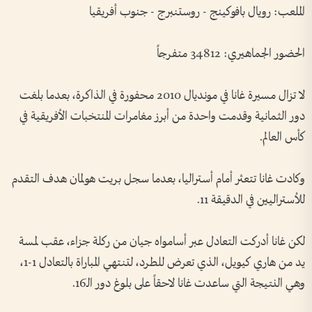
الملعب: رويال بافوكينج - روستنبرج - جنوب أفريقيا
الحضور الجماهيري: 34812 متفرجاً
لا تزال مسيرة غانا في مونديال 2010 محفورة في الذاكرة، بعدما بلغت
دور الثمانية وقدمت واحدة من أبرز مغامرات المنتخبات الأفريقية في
كأس العالم.
وكادت غانا تتعثر أمام أستراليا، بعدما سجل بريت هولمان هدف التقدم
للأستراليين في الدقيقة 11.
لكن غانا أدركت التعادل عبر أسامواه جيان من ركلة جزاء، عقب لمسة
يد من هاري كيويل، الذي تعرض للطرد، لتنتهي المباراة بالتعادل 1-1،
وهي النتيجة التي ساعدت غانا لاحقاً على بلوغ دور الـ16.