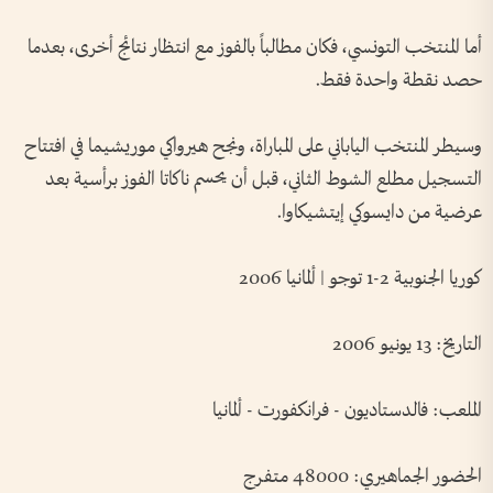
أما المنتخب التونسي، فكان مطالباً بالفوز مع انتظار نتائج أخرى، بعدما
حصد نقطة واحدة فقط.
وسيطر المنتخب الياباني على المباراة، ونجح هيرواكي موريشيما في افتتاح
التسجيل مطلع الشوط الثاني، قبل أن يحسم ناكاتا الفوز برأسية بعد
عرضية من دايسوكي إيتشيكاوا.
كوريا الجنوبية 2-1 توجو | ألمانيا 2006
التاريخ: 13 يونيو 2006
الملعب: فالدستاديون - فرانكفورت - ألمانيا
الحضور الجماهيري: 48000 متفرج