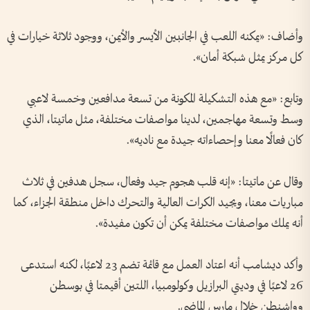
وأضاف: «يمكنه اللعب في الجانبين الأيسر والأيمن، ووجود ثلاثة خيارات في
كل مركز يمثل شبكة أمان».
وتابع: «مع هذه التشكيلة المكونة من تسعة مدافعين وخمسة لاعبي
وسط وتسعة مهاجمين، لدينا مواصفات مختلفة، مثل ماتيتا، الذي
كان فعالًا معنا وإحصاءاته جيدة مع ناديه».
وقال عن ماتيتا: «إنه قلب هجوم جيد وفعال، سجل هدفين في ثلاث
مباريات معنا، ويجيد الكرات العالية والتحرك داخل منطقة الجزاء، كما
أنه يملك مواصفات مختلفة يمكن أن تكون مفيدة».
وأكد ديشامب أنه اعتاد العمل مع قائمة تضم 23 لاعبًا، لكنه استدعى
26 لاعبًا في وديتي البرازيل وكولومبيا، اللتين أقيمتا في بوسطن
وواشنطن خلال مارس الماضي.