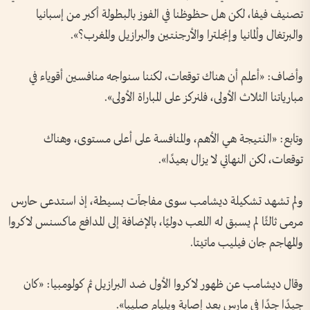
تصنيف فيفا، لكن هل حظوظنا في الفوز بالبطولة أكبر من إسبانيا
والبرتغال وألمانيا وإنجلترا والأرجنتين والبرازيل والمغرب؟».
وأضاف: «أعلم أن هناك توقعات، لكننا سنواجه منافسين أقوياء في
مبارياتنا الثلاث الأولى، فلنركز على المباراة الأولى».
وتابع: «النتيجة هي الأهم، والمنافسة على أعلى مستوى، وهناك
توقعات، لكن النهائي لا يزال بعيدًا».
ولم تشهد تشكيلة ديشامب سوى مفاجآت بسيطة، إذ استدعى حارس
مرمى ثالثًا لم يسبق له اللعب دوليًا، بالإضافة إلى المدافع ماكسنس لاكروا
والمهاجم جان فيليب ماتيتا.
وقال ديشامب عن ظهور لاكروا الأول ضد البرازيل ثم كولومبيا: «كان
جيدًا جدًا في مارس بعد إصابة ويليام صليبا».