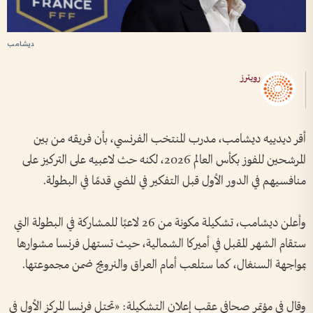
ديشامب
رويترز
أقر ديدييه ديشامب، مدرب المنتخب الفرنسي، بأن فريقه من بين
المرشحين للفوز بكأس العالم 2026، لكنه حث لاعبيه على التركيز على
منافسيهم في الدور الأول قبل التفكير في المضي قدمًا في البطولة.
وأعلن ديشامب، تشكيلة مكونة من 26 لاعبًا للمشاركة في البطولة التي
ستقام الشهر المقبل في أميركا الشمالية، حيث تستهل فرنسا مشوارها
بمواجهة السنغال، كما ستلعب أمام العراق والنرويج ضمن مجموعتها.
وقال في مؤتمر صحافي عقب إعلان التشكيلة: «تحتل فرنسا المركز الأول في