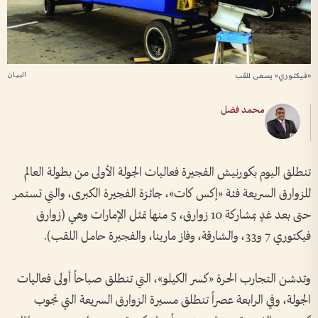
البيان
«فيكتوري» يسعى للقب
محمد فضل
تنطلق اليوم بكورنيش الفجيرة فعاليات الجولة الأولى من بطولة العالم
للزوارق السريعة فئة «إكس كات»، جائزة الفجيرة الكبرى، والتي تستمر
حتى بعد غدٍ بمشاركة 10 زوارق، 5 منها تمثل الإمارات وهي (زوارق
فيكتوري 7 و33، والشارقة، وفاز مارينا، والفجيرة حامل اللقب).
وتدشن التجارب الحرة «كسر الكيلو»، التي تنطلق صباحاً أولى فعاليات
الجولة، وفي الرابعة عصراً تنطلق مسيرة الزوارق السريعة التي تجوب