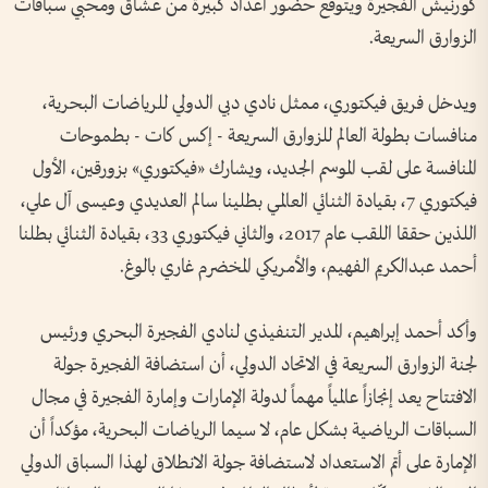
كورنيش الفجيرة ويتوقع حضور أعداد كبيرة من عشاق ومحبي سباقات
الزوارق السريعة.
ويدخل فريق فيكتوري، ممثل نادي دبي الدولي للرياضات البحرية،
منافسات بطولة العالم للزوارق السريعة - إكس كات - بطموحات
المنافسة على لقب الموسم الجديد، ويشارك «فيكتوري» بزورقين، الأول
فيكتوري 7، بقيادة الثنائي العالمي بطلينا سالم العديدي وعيسى آل علي،
اللذين حققا اللقب عام 2017، والثاني فيكتوري 33، بقيادة الثنائي بطلنا
أحمد عبدالكريم الفهيم، والأمريكي المخضرم غاري بالوغ.
وأكد أحمد إبراهيم، المدير التنفيذي لنادي الفجيرة البحري ورئيس
لجنة الزوارق السريعة في الاتحاد الدولي، أن استضافة الفجيرة جولة
الافتتاح يعد إنجازاً عالمياً مهماً لدولة الإمارات وإمارة الفجيرة في مجال
السباقات الرياضية بشكل عام، لا سيما الرياضات البحرية، مؤكداً أن
الإمارة على أتم الاستعداد لاستضافة جولة الانطلاق لهذا السباق الدولي